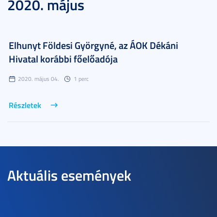
2020. május
Elhunyt Földesi Györgyné, az ÁOK Dékáni
Hivatal korábbi főelőadója
2020. május 04.
1 perc
Részletek
Aktuális események