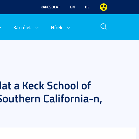
KAPCSOLAT
EN
DE
Kari élet
Hírek
lat a Keck School of
Southern California-n,