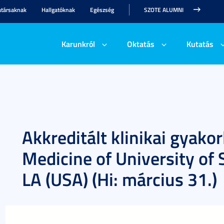
társaknak
Hallgatóknak
Egészség
SZOTE ALUMNI
Karunkról
Oktatás
Kutatás
Akkreditált klinikai gyakor
Medicine of University of 
LA (USA) (Hi: március 31.)