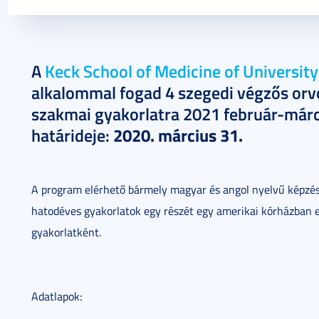
2020. január 28.
1 perc
A
Keck School of Medicine of University
alkalommal fogad 4 szegedi végzős orv
szakmai gyakorlatra 2021 február-márc
2020. március 31.
határideje:
A program elérhető bármely magyar és angol nyelvű képzés
hatodéves gyakorlatok egy részét egy amerikai kórházban el
gyakorlatként.
Adatlapok: