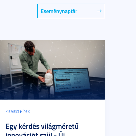
Eseménynaptár
KIEMELT HÍREK
Egy kérdés világméretű
innovációt szül - Új