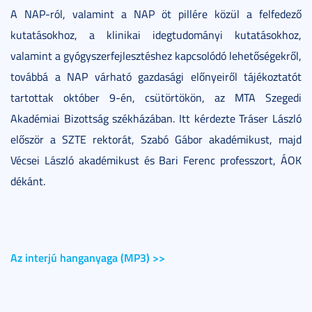
A NAP-ról, valamint a NAP öt pillére közül a felfedező
kutatásokhoz, a klinikai idegtudományi kutatásokhoz,
valamint a gyógyszerfejlesztéshez kapcsolódó lehetőségekről,
továbbá a NAP várható gazdasági előnyeiről tájékoztatót
tartottak október 9-én, csütörtökön, az MTA Szegedi
Akadémiai Bizottság székházában. Itt kérdezte Tráser László
először a SZTE rektorát, Szabó Gábor akadémikust, majd
Vécsei László akadémikust és Bari Ferenc professzort, ÁOK
dékánt.
Az interjú hanganyaga (MP3) >>