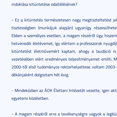
indoklása kitüntetése odaítélésének?
- Ez a kitüntetés természetesen nagy megtiszteltetést je
tisztességben (munkájuk alapján) ugyanígy részesülhet
Ebben a személyes esetben, a magam részéről úgy hiszem, 
hetvenedik életévemet, így elértem a professzorok nyugdíj
kitüntetést életművemért kaptam, ahogy a laudáció is
vezetésében elért eredményes teljesítményemet említi.
2000-től első tudományos rektorhelyettese voltam 2003-
dékánjaként dolgoztam hét évig.
- Mindeközben az ÁOK Élettani Intézetét vezette, igen akt
egyetemi közéletben.
- A magam részéről erre a tevékenységre vagyok a legbüsz