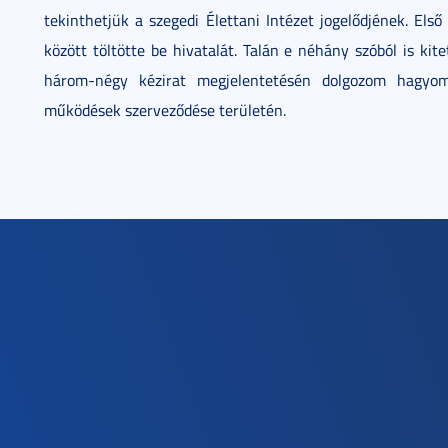
tekinthetjük a szegedi Élettani Intézet jogelődjének. Els
között töltötte be hivatalát. Talán e néhány szóból is ki
három-négy kézirat megjelentetésén dolgozom hagyom
működések szerveződése területén.