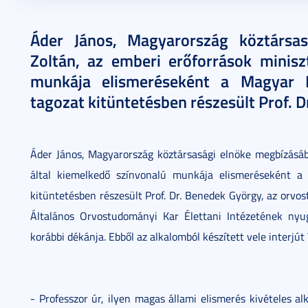
2014. augusztus 21.
3 perc
Áder János, Magyarország köztársa
Zoltán, az emberi erőforrások minisz
munkája elismeréseként a Magyar É
tagozat kitüntetésben részesült Prof. 
Áder János, Magyarország köztársasági elnöke megbízásábó
által kiemelkedő színvonalú munkája elismeréseként a 
kitüntetésben részesült Prof. Dr. Benedek György, az or
Általános Orvostudományi Kar Élettani Intézetének nyu
korábbi dékánja. Ebből az alkalomból készített vele interjút 
- Professzor úr, ilyen magas állami elismerés kivételes al