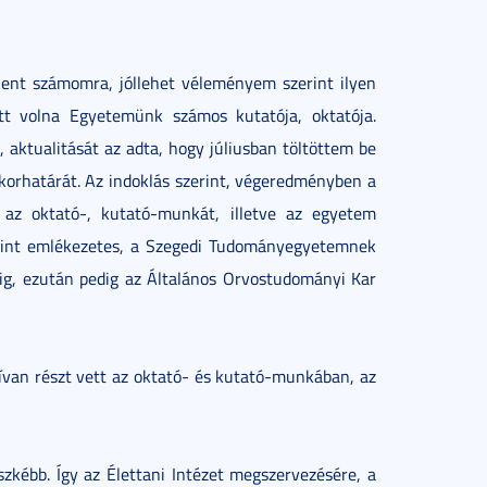
lent számomra, jóllehet véleményem szerint ilyen
ett volna Egyetemünk számos kutatója, oktatója.
aktualitását az adta, hogy júliusban töltöttem be
korhatárát. Az indoklás szerint, végeredményben a
 az oktató-, kutató-munkát, illetve az egyetem
 Mint emlékezetes, a Szegedi Tudományegyetemnek
ig, ezután pedig az Általános Orvostudományi Kar
ívan részt vett az oktató- és kutató-munkában, az
kébb. Így az Élettani Intézet megszervezésére, a