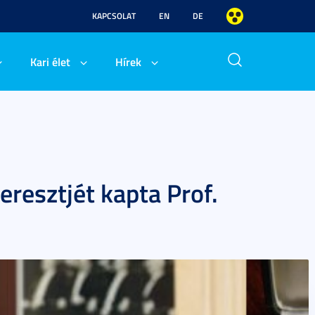
KAPCSOLAT
EN
DE
Kari élet
Hírek
resztjét kapta Prof.