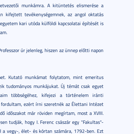
zetvezetői munkámra. A kitüntetés elismerése a
an kifejtett tevékenységemnek, az angol oktatás
yetem kari utóda külföldi kapcsolatai építését is
tam.
rofesszor úr jelenleg, hiszen az ünnep előtti napon
et. Kutató munkámat folytatom, mint emeritus
gzik tudományos munkájukat. Új témát csak egyet
aim többségéhez, kifejezi a történelem iránti
ordultam, ezért írni szeretnék az Élettani Intézet
dő időszakot már röviden megírtam, most a XVIII.
sen tudják, hogy I. Ferenc császár egy "Fakultas"-
ül a vegy-, élet- és kórtan számára, 1792-ben. Ezt