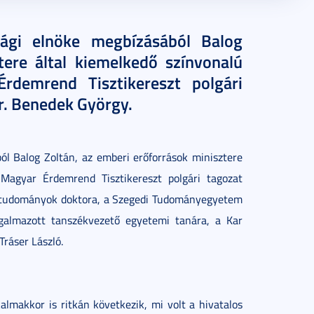
sági elnöke megbízásából Balog
tere által kiemelkedő színvonalú
rdemrend Tisztikereszt polgári
Dr. Benedek György.
l Balog Zoltán, az emberi erőforrások minisztere
Magyar Érdemrend Tisztikereszt polgári tagozat
vostudományok doktora, a Szegedi Tudományegyetem
galmazott tanszékvezető egyetemi tanára, a Kar
Tráser László.
kalmakkor is ritkán következik, mi volt a hivatalos