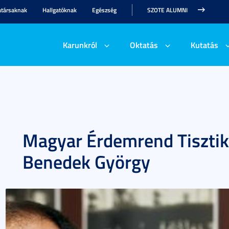
társaknak
Hallgatóknak
Egészség
SZOTE ALUMNI
Karunkról
Oktatás
Kutatás
Magyar Érdemrend Tisztike
Benedek György