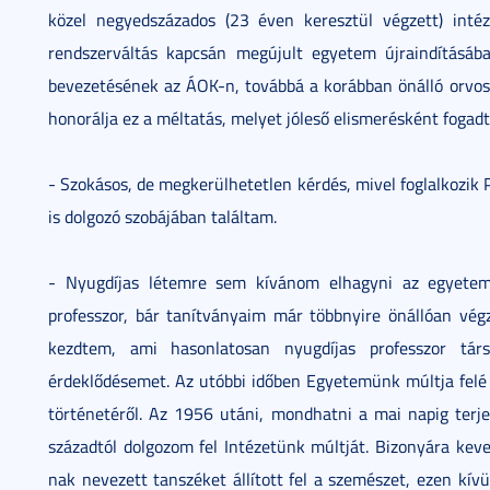
közel negyedszázados (23 éven keresztül végzett) inté
rendszerváltás kapcsán megújult egyetem újraindításáb
bevezetésének az ÁOK-n, továbbá a korábban önálló orvoseg
honorálja ez a méltatás, melyet jóleső elismerésként fogad
- Szokásos, de megkerülhetetlen kérdés, mivel foglalkozik P
is dolgozó szobájában találtam.
- Nyugdíjas létemre sem kívánom elhagyni az egyetem
professzor, bár tanítványaim már többnyire önállóan vé
kezdtem, ami hasonlatosan nyugdíjas professzor társ
érdeklődésemet. Az utóbbi időben Egyetemünk múltja felé f
történetéről. Az 1956 utáni, mondhatni a mai napig terje
századtól dolgozom fel Intézetünk múltját. Bizonyára keve
nak nevezett tanszéket állított fel a szemészet, ezen kív