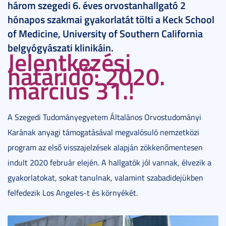
három szegedi 6. éves orvostanhallgató 2
hónapos szakmai gyakorlatát tölti a Keck School
of Medicine, University of Southern California
belgyógyászati klinikáin.
Jelentkezési
határidő: 2020.
március 31.!
A Szegedi Tudományegyetem Általános Orvostudományi
Karának anyagi támogatásával megvalósuló nemzetközi
program az első visszajelzések alapján zökkenőmentesen
indult 2020 február elején. A hallgatók jól vannak, élvezik a
gyakorlatokat, sokat tanulnak, valamint szabadidejükben
felfedezik Los Angeles-t és környékét.