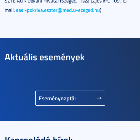
SZTE ÁOK Dékáni Hivatal (Szeged, Tisza Lajos krt. 109., E-
sasi-pokriva.eszter@med.u-szeged.hu
mail:
)
Aktuális események
Eseménynaptár
Kapcsolódó hírek