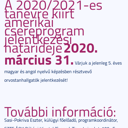
A 2020/2021-es
tanévre kiírt
amerikai
csereprogram
jelentkezési
2020.
határideje
március 31.
Várjuk a jelenleg 5. éves
magyar és angol nyelvű képzésben résztvevő
orvostanhallgatók jelentkezését!
További információ:
Sasi-Pokriva Eszter, külügyi főelőadó, programkoordinátor,