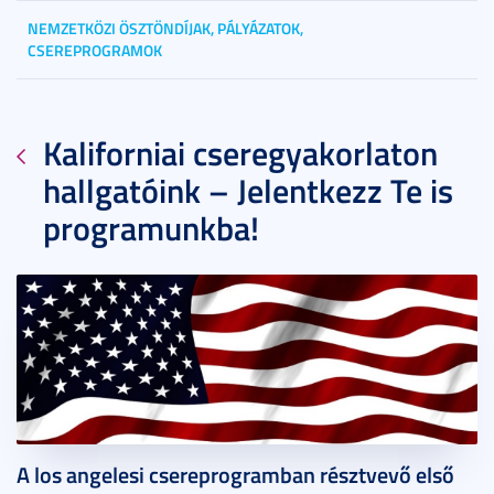
NEMZETKÖZI ÖSZTÖNDÍJAK, PÁLYÁZATOK,
CSEREPROGRAMOK
Kaliforniai cseregyakorlaton
hallgatóink – Jelentkezz Te is
programunkba!
2020. február 26.
1 perc
A los angelesi csereprogramban résztvevő első