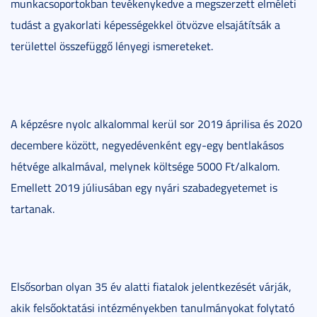
munkacsoportokban tevékenykedve a megszerzett elméleti
tudást a gyakorlati képességekkel ötvözve elsajátítsák a
területtel összefüggő lényegi ismereteket.
A képzésre nyolc alkalommal kerül sor 2019 áprilisa és 2020
decembere között, negyedévenként egy-egy bentlakásos
hétvége alkalmával, melynek költsége 5000 Ft/alkalom.
Emellett 2019 júliusában egy nyári szabadegyetemet is
tartanak.
Elsősorban olyan 35 év alatti fiatalok jelentkezését várják,
akik felsőoktatási intézményekben tanulmányokat folytató