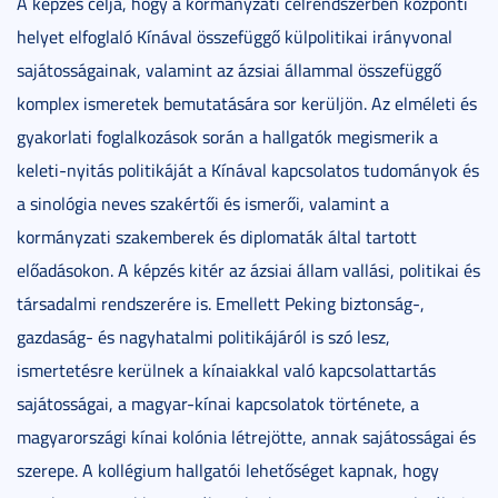
A képzés célja, hogy a kormányzati célrendszerben központi
helyet elfoglaló Kínával összefüggő külpolitikai irányvonal
sajátosságainak, valamint az ázsiai állammal összefüggő
komplex ismeretek bemutatására sor kerüljön. Az elméleti és
gyakorlati foglalkozások során a hallgatók megismerik a
keleti-nyitás politikáját a Kínával kapcsolatos tudományok és
a sinológia neves szakértői és ismerői, valamint a
kormányzati szakemberek és diplomaták által tartott
előadásokon. A képzés kitér az ázsiai állam vallási, politikai és
társadalmi rendszerére is. Emellett Peking biztonság-,
gazdaság- és nagyhatalmi politikájáról is szó lesz,
ismertetésre kerülnek a kínaiakkal való kapcsolattartás
sajátosságai, a magyar-kínai kapcsolatok története, a
magyarországi kínai kolónia létrejötte, annak sajátosságai és
szerepe. A kollégium hallgatói lehetőséget kapnak, hogy