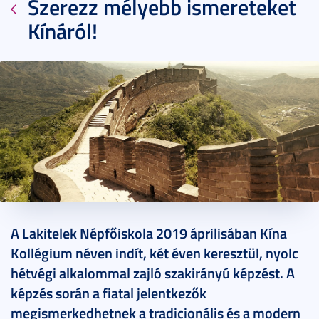
Szerezz mélyebb ismereteket
Kínáról!
2019. február 28.
2 perc
A Lakitelek Népfőiskola 2019 áprilisában Kína
Kollégium néven indít, két éven keresztül, nyolc
hétvégi alkalommal zajló szakirányú képzést. A
képzés során a fiatal jelentkezők
megismerkedhetnek a tradicionális és a modern