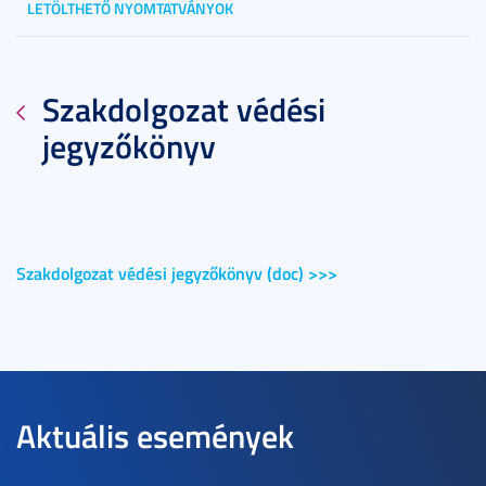
LETÖLTHETŐ NYOMTATVÁNYOK
Szakdolgozat védési
jegyzőkönyv
Szakdolgozat védési jegyzőkönyv (doc) >>>
Aktuális események