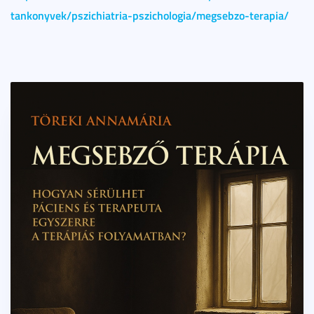
tankonyvek/pszichiatria-pszichologia/megsebzo-terapia/