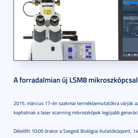
2015. március 11.
1 perc
A forradalmian új LSM8 mikroszkópcsa
2015. március 17-én szakmai termékbemutatókra várják az 
kaphatnak a laser scanning mikroszkópok legújabb generáci
Délelőtt 10:00 órakor a Szegedi Biológiai Kutatóközpont, 1