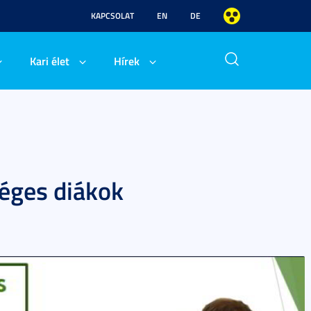
KAPCSOLAT
EN
DE
Kari élet
Hírek
séges diákok