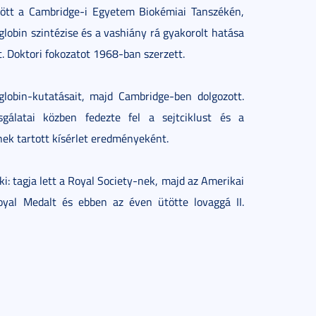
dött a Cambridge-i Egyetem Biokémiai Tanszékén,
globin szintézise és a vashiány rá gyakorolt hatása
t. Doktori fokozatot 1968-ban szerzett.
lobin-kutatásait, majd Cambridge-ben dolgozott.
gálatai közben fedezte fel a sejtciklust és a
űnek tartott kísérlet eredményeként.
ki: tagja lett a Royal Society-nek, majd az Amerikai
al Medalt és ebben az éven ütötte lovaggá II.