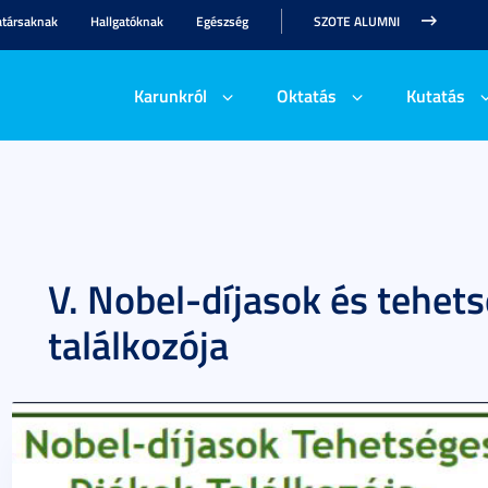
társaknak
Hallgatóknak
Egészség
SZOTE ALUMNI
Karunkról
Oktatás
Kutatás
V. Nobel-díjasok és tehet
találkozója