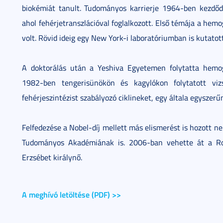
biokémiát tanult. Tudományos karrierje 1964-ben kezdő
ahol fehérjetranszlációval foglalkozott. Első témája a hemo
volt. Rövid ideig egy New York-i laboratóriumban is kutatot
A doktorálás után a Yeshiva Egyetemen folytatta hemog
1982-ben tengerisünökön és kagylókon folytatott vizs
fehérjeszintézist szabályozó ciklineket, egy általa egyszer
Felfedezése a Nobel-díj mellett más elismerést is hozott ne
Tudományos Akadémiának is. 2006-ban vehette át a Roy
Erzsébet királynő.
A meghívó letöltése (PDF) >>