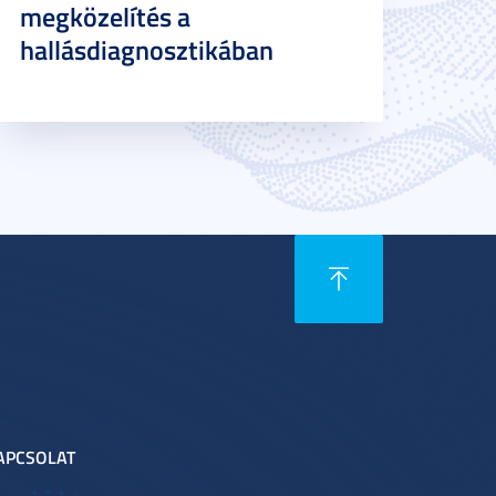
megközelítés a
hallásdiagnosztikában
APCSOLAT