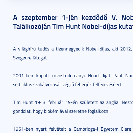
2015. augusztus 31.
1 perc
A szeptember 1-jén kezdődő V. Nob
Találkozóján Tim Hunt Nobel-díjas kuta
A világhírű tudós a tizennegyedik Nobel-díjas, aki 2012
Szegedre látogat.
2001-ben kapott orvostudományi Nobel-díjat Paul Nur
sejtciklus szabályozását végző fehérjék felfedezéséért.
Tim Hunt 1943. február 19-én született az angliai Nest
gondolat, hogy biokémiával szeretne foglalkozni.
1961-ben nyert felvételt a Cambridge-i Egyetem Clare 