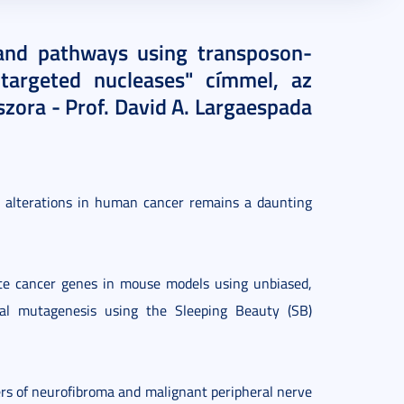
 and pathways using transposon-
targeted nucleases" címmel, az
zora - Prof. David A. Largaespada
c alterations in human cancer remains a daunting
te cancer genes in mouse models using unbiased,
nal mutagenesis using the Sleeping Beauty (SB)
vers of neurofibroma and malignant peripheral nerve