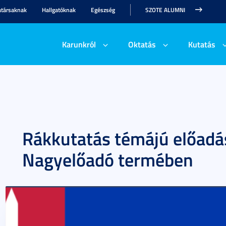
társaknak
Hallgatóknak
Egészség
SZOTE ALUMNI
Karunkról
Oktatás
Kutatás
Rákkutatás témájú előad
Nagyelőadó termében