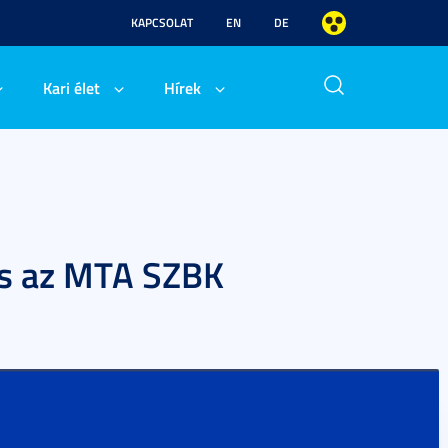
KAPCSOLAT
EN
DE
Kari élet
Hírek
ás az MTA SZBK