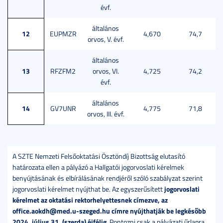
évf.
általános
12
EUPMZR
4,670
74,7
orvos, V. évf.
általános
13
RFZFM2
orvos, VI.
4,725
74,2
évf.
általános
14
GV7UNR
4,775
71,8
orvos, III. évf.
A SZTE Nemzeti Felsőoktatási Ösztöndíj Bizottság elutasító
határozata ellen a pályázó a Hallgatói jogorvoslati kérelmek
benyújtásának és elbírálásának rendjéről szóló szabályzat szerint
jogorvoslati
jogorvoslati kérelmet nyújthat be. Az egyszerűsített
kérelmet az oktatási rektorhelyettesnek címezve, az
office.aokdh@med.u-szeged.hu címre nyújthatják be legkésőbb
2024. július 31. (szerda) éjfélig
. Pontozni csak a pályázati űrlapra