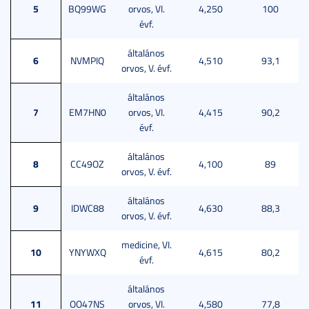
5
BQ99WG
orvos, VI.
4,250
100
évf.
általános
6
NVMPIQ
4,510
93,1
orvos, V. évf.
általános
7
EM7HN0
orvos, VI.
4,415
90,2
évf.
általános
8
CC49OZ
4,100
89
orvos, V. évf.
általános
9
IDWC88
4,630
88,3
orvos, V. évf.
medicine, VI.
10
YNYWXQ
4,615
80,2
évf.
általános
11
OO47NS
orvos, VI.
4,580
77,8