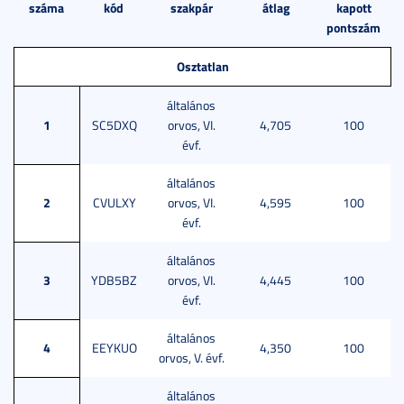
száma
kód
szakpár
átlag
kapott
pontszám
Osztatlan
általános
1
SC5DXQ
orvos, VI.
4,705
100
évf.
általános
2
CVULXY
orvos, VI.
4,595
100
évf.
általános
3
YDB5BZ
orvos, VI.
4,445
100
évf.
általános
4
EEYKUO
4,350
100
orvos, V. évf.
általános