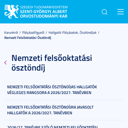
Toggl
navig
Karunkról
Pályázatfigyelő
Hallgatói Pályázatok, Ösztöndíjak
Nemzeti Felsőoktatási Ösztöndíj
Nemzeti felsőoktatási
ösztöndíj
NEMZETI FELSŐOKTATÁSI ÖSZTÖNDÍJAS HALLGATÓK
VÉGLEGES RANGSORA A 2026/2027. TANÉVBEN
NEMZETI FELSŐOKTATÁSI ÖSZTÖNDÍJRA JAVASOLT
HALLGATÓK A 2026/2027. TANÉVBEN
2026/27. TANÉVRE SZÓLÓ NEMZETI FELSŐOKTATÁSI