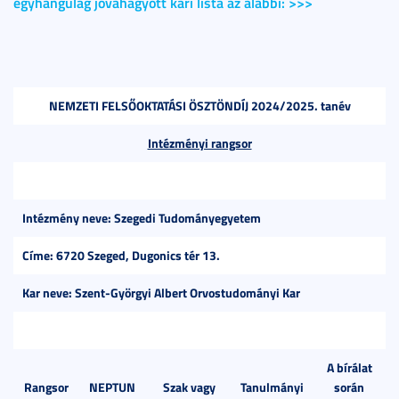
egyhangúlag jóváhagyott kari lista az alábbi: >>>
NEMZETI FELSŐOKTATÁSI ÖSZTÖNDÍJ 2024/2025. tanév
Intézményi rangsor
Intézmény neve: Szegedi Tudományegyetem
Címe: 6720 Szeged, Dugonics tér 13.
Kar neve: Szent-Györgyi Albert Orvostudományi Kar
A bírálat
Rangsor
NEPTUN
Szak vagy
Tanulmányi
során