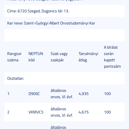
Címe: 6720 Szeged, Dugonics tér 13.
Kar neve: Szent-Györgyi Albert Orvostudományi Kar
A bírálat
Rangsor
NEPTUN
Szak vagy
Tanulmányi
során
száma
kód
szakpár
átlag
kapott
pontszám
Osztatlan
általános
1
D90IJC
4,935
100
orvos, VI. évf.
általános
2
VKMVC5
4,675
100
orvos, VI. évf.
általános