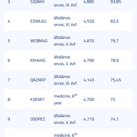
3
SJQAKH
4,885
93,85
orvos, VI. évf.
általános
4
EDWL6U
4,550
83,5
orvos, VI. évf.
általános
5
WC8M4G
4,870
79,7
orvos, V. évf.
általános
6
KKH4KG
4,790
78,9
orvos, V. évf.
általános
7
QA2NXP
4,145
75,45
orvos, VI. évf.
th
medicine, 6
8
K3EMI7
4,700
75
year
általános
9
O50PEZ
4,710
74,1
orvos, V. évf.
th
medicine, 6