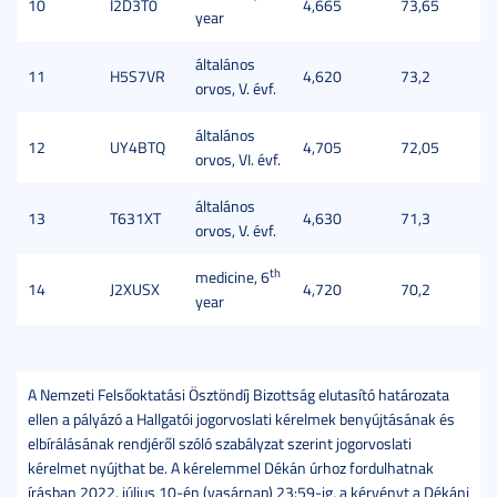
10
I2D3T0
4,665
73,65
year
általános
11
H5S7VR
4,620
73,2
orvos, V. évf.
általános
12
UY4BTQ
4,705
72,05
orvos, VI. évf.
általános
13
T631XT
4,630
71,3
orvos, V. évf.
th
medicine, 6
14
J2XUSX
4,720
70,2
year
A Nemzeti Felsőoktatási Ösztöndíj Bizottság elutasító határozata
ellen a pályázó a Hallgatói jogorvoslati kérelmek benyújtásának és
elbírálásának rendjéről szóló szabályzat szerint jogorvoslati
kérelmet nyújthat be. A kérelemmel Dékán úrhoz fordulhatnak
írásban 2022. július 10-én (vasárnap) 23:59-ig, a kérvényt a Dékáni