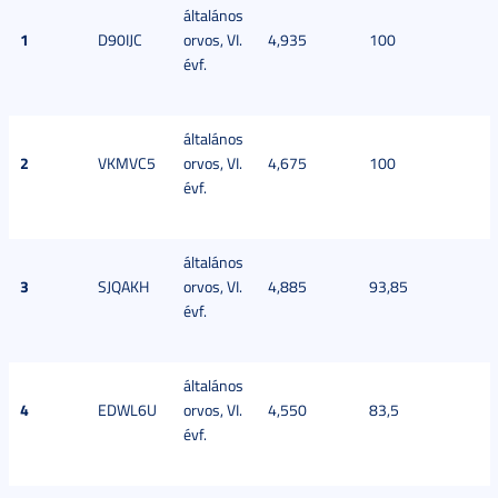
általános
1
D90IJC
orvos, VI.
4,935
100
évf.
általános
2
VKMVC5
orvos, VI.
4,675
100
évf.
általános
3
SJQAKH
orvos, VI.
4,885
93,85
évf.
általános
4
EDWL6U
orvos, VI.
4,550
83,5
évf.