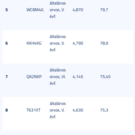
általános
5
WC8M4G
orvos, V.
4,870
79,7
évf.
általános
6
KKH4KG
orvos, V.
4,790
78,9
évf.
általános
7
QA2NXP
orvos, VI.
4,145
75,45
évf.
általános
8
T631XT
orvos, V.
4,630
75,3
évf.