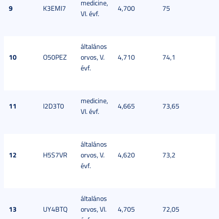
medicine,
9
K3EMI7
4,700
75
VI. évf.
általános
10
O50PEZ
orvos, V.
4,710
74,1
évf.
medicine,
11
I2D3T0
4,665
73,65
VI. évf.
általános
12
H5S7VR
orvos, V.
4,620
73,2
évf.
általános
13
UY4BTQ
orvos, VI.
4,705
72,05