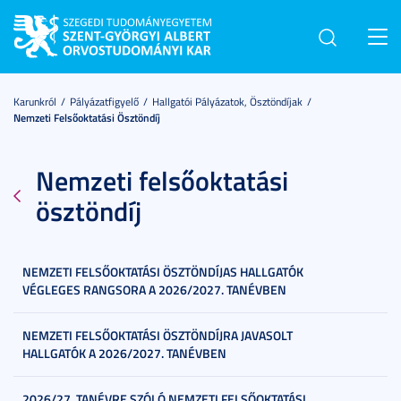
Toggl
navig
Karunkról
Pályázatfigyelő
Hallgatói Pályázatok, Ösztöndíjak
Nemzeti Felsőoktatási Ösztöndíj
Nemzeti felsőoktatási
ösztöndíj
NEMZETI FELSŐOKTATÁSI ÖSZTÖNDÍJAS HALLGATÓK
VÉGLEGES RANGSORA A 2026/2027. TANÉVBEN
NEMZETI FELSŐOKTATÁSI ÖSZTÖNDÍJRA JAVASOLT
HALLGATÓK A 2026/2027. TANÉVBEN
2026/27. TANÉVRE SZÓLÓ NEMZETI FELSŐOKTATÁSI