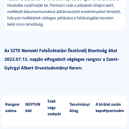
Hivatalba nyújthatják be. Pontozni csak a pályázati űrlapra beírt,
mellékelt dokumentumokkal alátámasztott eredményeket lehetett,
hiányzó mellékletek utólagos pótlására a felülvizsgálat keretein
belül nincs lehetőség.
Az SZTE Nemzeti Felsőoktatási Ösztöndíj Bizottság által
2022.07.12. napján elfogadott végleges rangsor a Szent-
Györgyi Albert Orvostudományi Karon:
Szak
Rangsor
NEPTUN
Tanulmányi
A bírálat során
vagy
száma
kód
átlag
kapottpontszám
szakpár