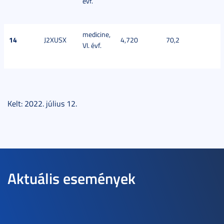
évf.
medicine,
14
J2XUSX
4,720
70,2
VI. évf.
Kelt: 2022. július 12.
Aktuális események