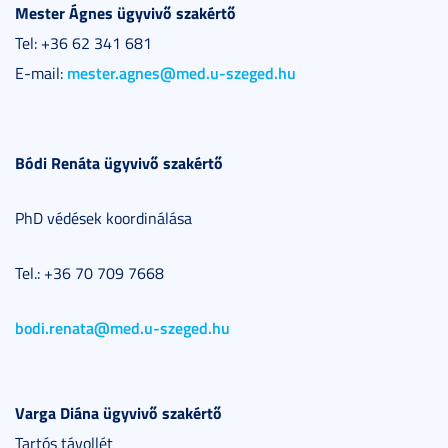
Mester Ágnes ügyvivő szakértő
Tel: +36 62 341 681
mester.agnes@med.u-szeged.hu
E-mail:
Bódi Renáta ügyvivő szakértő
PhD védések koordinálása
Tel.: +36 70 709 7668
bodi.renata@med.u-szeged.hu
Varga Diána ügyvivő szakértő
Tartós távollét