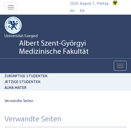
2026. August 7., Freitag
Toggle
HU
EN
navigation
Universität Szeged
Albert Szent-Györgyi
Medizinische Fakultät
Toggl
navig
ZUKÜNFTIGE STUDENTEN
JETZIGE STUDENTEN
ALMA MATER
Verwandte Seiten
Verwandte Seiten