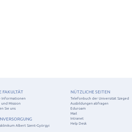
E FAKULTÄT
NÜTZLICHE SEITEN
e Informationen
Telefonbuch der Universität Szeged
 und Mission
Ausbildungen abfragen
en Sie uns
Eduroam
Mail
NVERSORGUNG
Intranet
Help Desk
tsklinikum Albert Szent-Györgyi