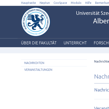
Hauptseite
Neptun
CooSpace
Modulo
Hilfe
Bemerku
Universität Sz
Alber
ÜBER DIE FAKULTÄT
UNTERRICHT
FORSCH
Nachrichte
NACHRICHTEN
VERANSTALTUNGEN
Nachr
Nachri
Verans