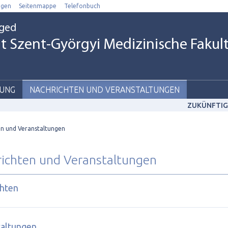
ngen
Seitenmappe
Telefonbuch
eged
t Szent-Györgyi Medizinische Fakul
UNG
NACHRICHTEN UND VERANSTALTUNGEN
ZUKÜNFTIG
n und Veranstaltungen
ichten und Veranstaltungen
chten
taltungen