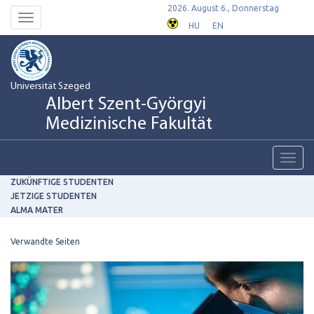
2026. August 6., Donnerstag
Toggle
HU
EN
navigation
Universität Szeged
Albert Szent-Györgyi
Medizinische Fakultät
Toggl
navig
ZUKÜNFTIGE STUDENTEN
JETZIGE STUDENTEN
ALMA MATER
Verwandte Seiten