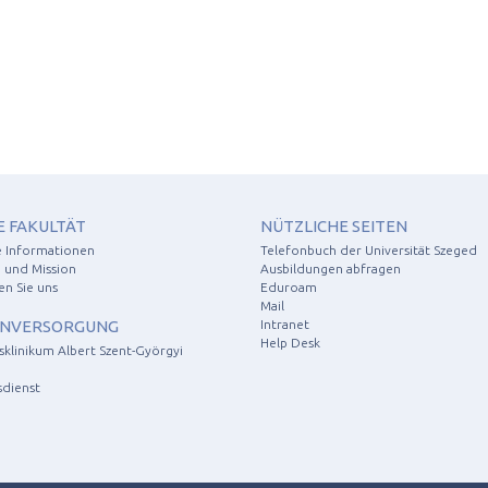
E FAKULTÄT
NÜTZLICHE SEITEN
e Informationen
Telefonbuch der Universität Szeged
 und Mission
Ausbildungen abfragen
en Sie uns
Eduroam
Mail
NVERSORGUNG
Intranet
Help Desk
tsklinikum Albert Szent-Györgyi
sdienst