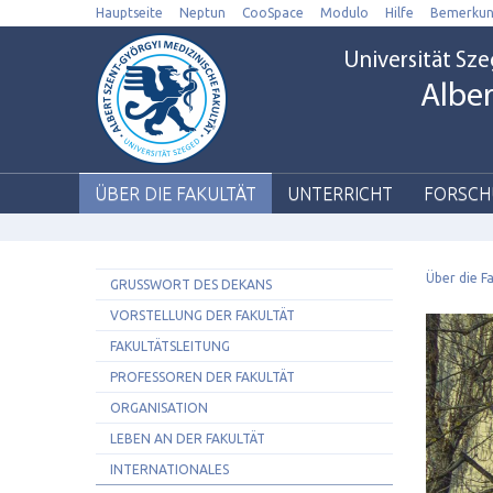
Hauptseite
Neptun
CooSpace
Modulo
Hilfe
Bemerku
Universität Sz
Alber
ÜBER DIE FAKULTÄT
UNTERRICHT
FORSCH
Über die F
GRUSSWORT DES DEKANS
VORSTELLUNG DER FAKULTÄT
FAKULTÄTSLEITUNG
PROFESSOREN DER FAKULTÄT
ORGANISATION
LEBEN AN DER FAKULTÄT
INTERNATIONALES