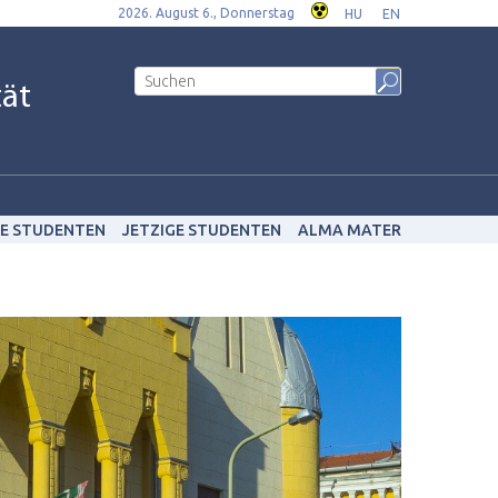
2026. August 6., Donnerstag
HU
EN
tät
E STUDENTEN
JETZIGE STUDENTEN
ALMA MATER