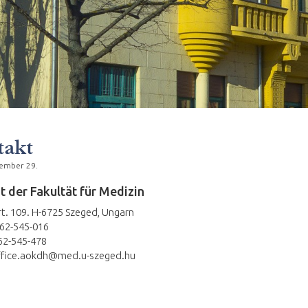
takt
tember 29.
 der Fakultät für Medizin
krt. 109. H-6725 Szeged, Ungarn
-62-545-016
-62-545-478
office.aokdh@med.u-szeged.hu