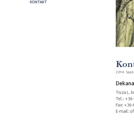
KONTAKT
Kon
2014. Sep
Dekanat
Tisza L. 
Tel.: +36
Fax: +36
E-mail: 