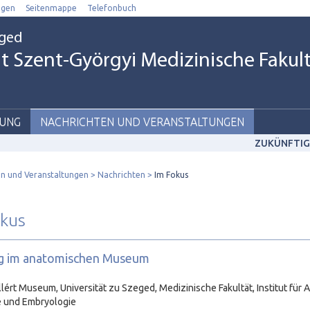
ngen
Seitenmappe
Telefonbuch
eged
t Szent-Györgyi Medizinische Fakul
UNG
NACHRICHTEN UND VERANSTALTUNGEN
ZUKÜNFTIG
n und Veranstaltungen
Nachrichten
Im Fokus
okus
g im anatomischen Museum
llért Museum, Universität zu Szeged, Medizinische Fakultät, Institut für 
e und Embryologie