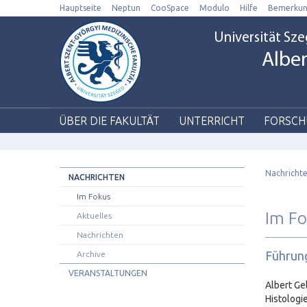
Hauptseite
Neptun
CooSpace
Modulo
Hilfe
Bemerku
Universität Sz
Alber
ÜBER DIE FAKULTÄT
UNTERRICHT
FORSCH
Nachrichte
NACHRICHTEN
Im Fokus
Im F
Aktuelles
Nachrichten
Führun
Archive
VERANSTALTUNGEN
Albert Ge
Histologi