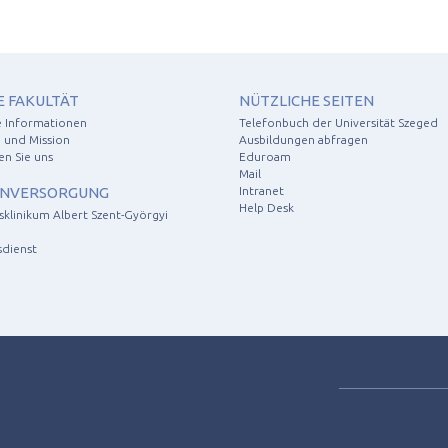
E FAKULTÄT
NÜTZLICHE SEITEN
e Informationen
Telefonbuch der Universität Szeged
 und Mission
Ausbildungen abfragen
en Sie uns
Eduroam
Mail
NVERSORGUNG
Intranet
Help Desk
tsklinikum Albert Szent-Györgyi
sdienst
d