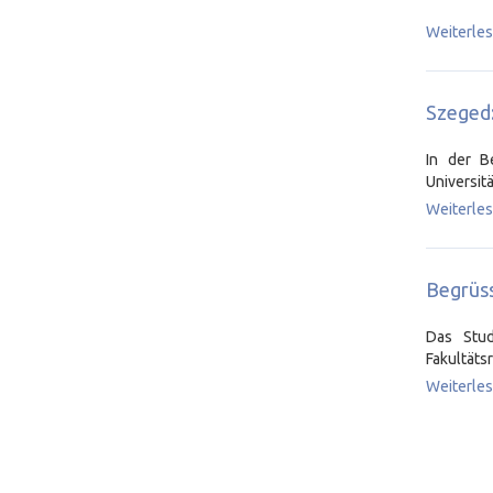
Weiterle
Szeged:
In der B
Universit
Weiterle
Begrüss
Das Stu
Fakultäts
Weiterle