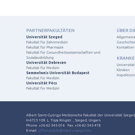
PARTNERFAKULTÄTEN
ÜBER DI
Universität Szeged
Allgemein
Fakultät für Zahnmedizin
Geschichte
Fakultät für Pharmazie
Kontaktier
Fakultät für Gesundheitswissenschaften und
Sozialausbildung
KRANKE
Universität Debrecen
Universitä
Fakultät für Medizin
Kliniken
Semmelweis Universität Budapest
Inspektion
Fakultät für Medizin
Universität Pécs
Fakultät für Medizin
Albert Szent-Györgyi Medizinsche Fakultät der Universität Szege
H-6725 109. L. Tisza Ringstr. , Szeged, Ungarn
Phone: +36-62-545-016 Fax: +36-62-545-478
E-mail:
office.aokdh@med.u-szeged.hu