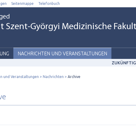
ngen
Seitenmappe
Telefonbuch
eged
t Szent-Györgyi Medizinische Fakul
UNG
NACHRICHTEN UND VERANSTALTUNGEN
ZUKÜNFTIG
n und Veranstaltungen
Nachrichten
Archive
ve