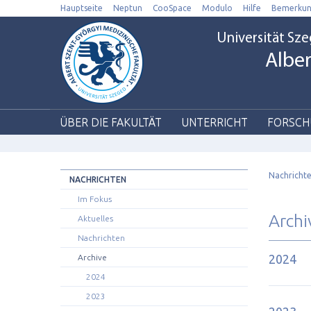
Hauptseite
Neptun
CooSpace
Modulo
Hilfe
Bemerku
Universität Sz
Alber
ÜBER DIE FAKULTÄT
UNTERRICHT
FORSCH
Nachrichte
NACHRICHTEN
Im Fokus
Archi
Aktuelles
Nachrichten
2024
Archive
2024
2023