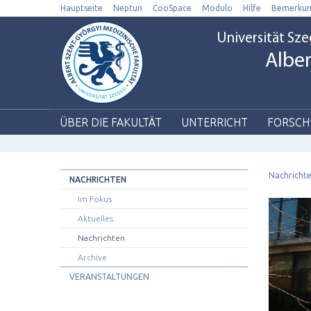
Hauptseite
Neptun
CooSpace
Modulo
Hilfe
Bemerku
Universität Sz
Alber
ÜBER DIE FAKULTÄT
UNTERRICHT
FORSCH
Nachrichte
NACHRICHTEN
Im Fokus
Aktuelles
Nachrichten
Archive
VERANSTALTUNGEN