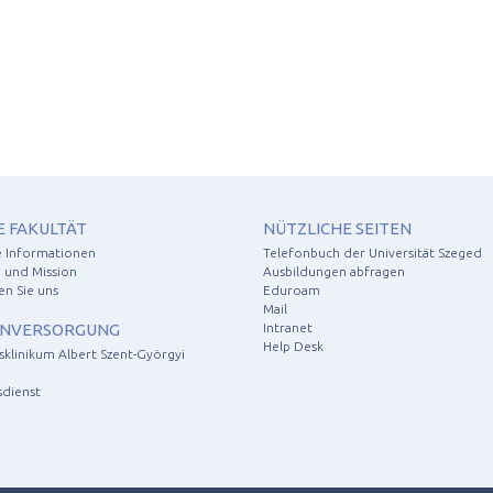
E FAKULTÄT
NÜTZLICHE SEITEN
e Informationen
Telefonbuch der Universität Szeged
 und Mission
Ausbildungen abfragen
en Sie uns
Eduroam
Mail
NVERSORGUNG
Intranet
Help Desk
tsklinikum Albert Szent-Györgyi
sdienst