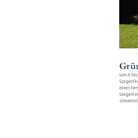
Grün
von A bis
Szeged ko
einen her
Szeged er
Universit