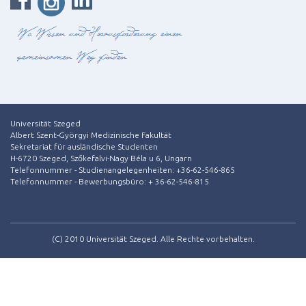
Universität Szeged
Albert Szent-Györgyi Medizinische Fakultät
Sekretariat für ausländische Studenten
H-6720 Szeged, Szőkefalvi-Nagy Béla u 6, Ungarn
Telefonnummer - Studienangelegenheiten: +36-62-546-865
Telefonnummer - Bewerbungsbüro:
+ 36-62-546-815
(C) 2010 Universität Szeged. Alle Rechte vorbehalten.