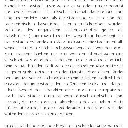
königlichen Freistadt. 1526 wurde sie von den Türken beraubt
und niedergebrannt. Die türkische Herrschaft dauerte 143 Jahre
lang und endete 1686, als die Stadt und die Burg von den
österreichischen kaiserlichen Heeren zurückerobert wurden.
Während des ungarischen Freiheitskampfes gegen die
Habsburger (1848-1849) fungierte Szeged für kurze Zeit als
Hauptstadt des Landes. Im März 1879 wurde die Stadt innerhalb
weniger Stunden durch Hochwasser zerstört. Von den etwa
6000 Häusern blieben nur 300 von der Überschwemmung
verschont. Als ehrendes Gedenken an die ausländische Hilfe
beim Neuaufbau der Stadt wurden die einzelnen Abschnitte des
Szegeder großen Ringes nach den Hauptstädten dieser Länder
benannt. Mit seinem architektonisch einheitlichen Stadtbild, den
Palästen der Innenstadt, den großzügigen Parks und Plätzen
erhielt Szeged den Charakter einer modernen europäischen
Stadt. Das Stadtzentrum ist vom römisch-katolischen Dom
geprägt, der in den ersten Jahrzehnten des 20. Jahrhunderts
aufgebaut wurde, um dem Wiederaufbau der Stadt nach der
wütenden Flut von 1879 zu gedenken.
Um die Jahrhundertwende begann ein schneller Aufschwung in