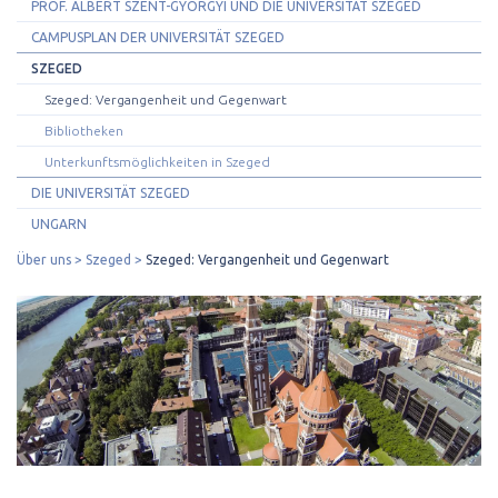
PROF. ALBERT SZENT-GYÖRGYI UND DIE UNIVERSITÄT SZEGED
CAMPUSPLAN DER UNIVERSITÄT SZEGED
SZEGED
Szeged: Vergangenheit und Gegenwart
Bibliotheken
Unterkunftsmöglichkeiten in Szeged
DIE UNIVERSITÄT SZEGED
UNGARN
Über uns
Szeged
Szeged: Vergangenheit und Gegenwart