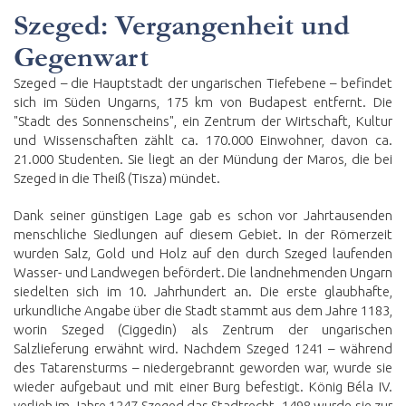
Szeged: Vergangenheit und
Gegenwart
Szeged – die Hauptstadt der ungarischen Tiefebene – befindet
sich im Süden Ungarns, 175 km von Budapest entfernt. Die
"Stadt des Sonnenscheins", ein Zentrum der Wirtschaft, Kultur
und Wissenschaften zählt ca. 170.000 Einwohner, davon ca.
21.000 Studenten. Sie liegt an der Mündung der Maros, die bei
Szeged in die Theiß (Tisza) mündet.
Dank seiner günstigen Lage gab es schon vor Jahrtausenden
menschliche Siedlungen auf diesem Gebiet. In der Römerzeit
wurden Salz, Gold und Holz auf den durch Szeged laufenden
Wasser- und Landwegen befördert. Die landnehmenden Ungarn
siedelten sich im 10. Jahrhundert an. Die erste glaubhafte,
urkundliche Angabe über die Stadt stammt aus dem Jahre 1183,
worin Szeged (Ciggedin) als Zentrum der ungarischen
Salzlieferung erwähnt wird. Nachdem Szeged 1241 – während
des Tatarensturms – niedergebrannt geworden war, wurde sie
wieder aufgebaut und mit einer Burg befestigt. König Béla IV.
verlieh im Jahre 1247 Szeged das Stadtrecht. 1498 wurde sie zur