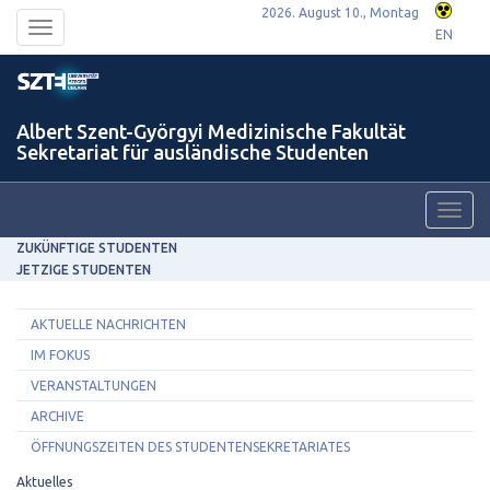
2026. August 10., Montag
Toggle
EN
navigation
Albert Szent-Györgyi Medizinische Fakultät
Sekretariat für ausländische Studenten
Toggl
navig
ZUKÜNFTIGE STUDENTEN
JETZIGE STUDENTEN
AKTUELLE NACHRICHTEN
IM FOKUS
VERANSTALTUNGEN
ARCHIVE
ÖFFNUNGSZEITEN DES STUDENTENSEKRETARIATES
Aktuelles