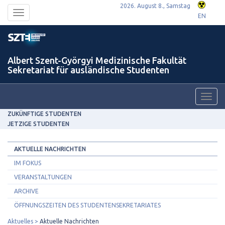
2026. August 8., Samstag
Toggle
EN
navigation
Albert Szent-Györgyi Medizinische Fakultät
Sekretariat für ausländische Studenten
Toggl
navig
ZUKÜNFTIGE STUDENTEN
JETZIGE STUDENTEN
AKTUELLE NACHRICHTEN
IM FOKUS
VERANSTALTUNGEN
ARCHIVE
ÖFFNUNGSZEITEN DES STUDENTENSEKRETARIATES
Aktuelles
Aktuelle Nachrichten