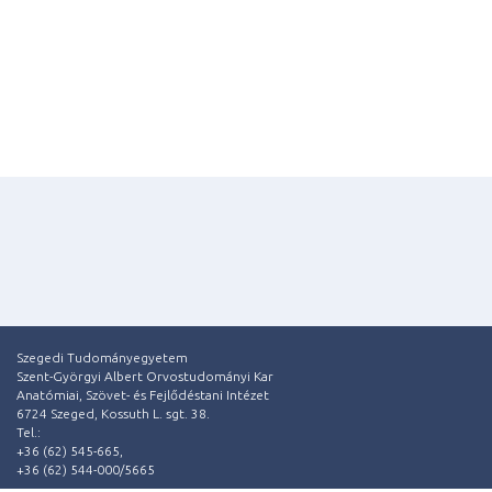
Szegedi Tudományegyetem
Szent-Györgyi Albert Orvostudományi Kar
Anatómiai, Szövet- és Fejlődéstani Intézet
6724 Szeged, Kossuth L. sgt. 38.
Tel.:
+36 (62) 545-665,
+36 (62) 544-000/5665