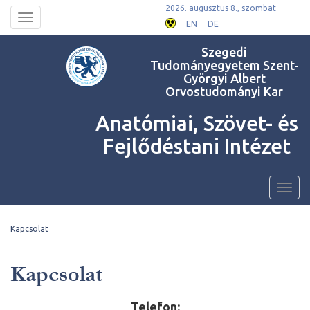
2026. augusztus 8., szombat
Toggle
EN
DE
navigation
Szegedi
Tudományegyetem Szent-
Györgyi Albert
Orvostudományi Kar
Anatómiai, Szövet- és
Fejlődéstani Intézet
Toggl
navig
Kapcsolat
Kapcsolat
Telefon: