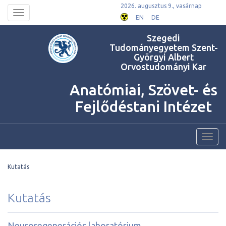
2026. augusztus 9., vasárnap
Toggle
EN
DE
navigation
Szegedi
Tudományegyetem Szent-
Györgyi Albert
Orvostudományi Kar
Anatómiai, Szövet- és
Fejlődéstani Intézet
Toggl
navig
Kutatás
Kutatás
Neuroregenerációs laboratórium