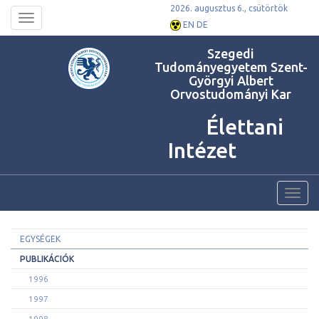
2026. augusztus 6., csütörtök
Toggle
EN
DE
navigation
Szegedi
Tudományegyetem Szent-
Györgyi Albert
Orvostudományi Kar
Élettani
Intézet
Toggl
navig
EGYSÉGEK
PUBLIKÁCIÓK
1996
1997
1998