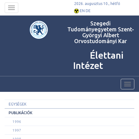
2026. augusztus 10., hétfő
Toggle
EN
DE
navigation
Szegedi
Tudományegyetem Szent-
Györgyi Albert
Orvostudományi Kar
Élettani
Intézet
Toggl
navig
EGYSÉGEK
PUBLIKÁCIÓK
1996
1997
1998