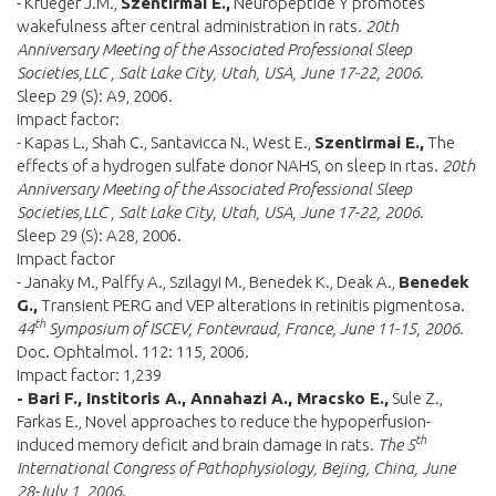
- Krueger J.M.,
Szentirmai E.,
Neuropeptide Y promotes
wakefulness after central administration in rats.
20th
Anniversary Meeting of the Associated Professional Sleep
Societies,LLC , Salt Lake City, Utah, USA, June 17-22, 2006.
Sleep 29 (S): A9, 2006.
Impact factor:
- Kapas L., Shah C., Santavicca N., West E.,
Szentirmai E.,
The
effects of a hydrogen sulfate donor NAHS, on sleep in rtas.
20th
Anniversary Meeting of the Associated Professional Sleep
Societies,LLC , Salt Lake City, Utah, USA, June 17-22, 2006.
Sleep 29 (S): A28, 2006.
Impact factor
- Janaky M., Palffy A., Szilagyi M., Benedek K., Deak A.,
Benedek
G.,
Transient PERG and VEP alterations in retinitis pigmentosa.
th
44
Symposium of ISCEV, Fontevraud, France, June 11-15, 2006.
Doc. Ophtalmol. 112: 115, 2006.
Impact factor: 1,239
- Bari F., Institoris A., Annahazi A., Mracsko E.,
Sule Z.,
Farkas E., Novel approaches to reduce the hypoperfusion-
th
induced memory deficit and brain damage in rats.
The 5
International Congress of Pathophysiology, Bejing, China, June
28-July 1, 2006
.