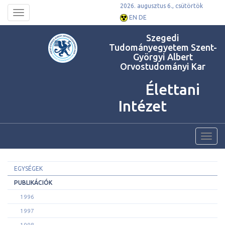
2026. augusztus 6., csütörtök
Toggle
EN
DE
navigation
Szegedi
Tudományegyetem Szent-
Györgyi Albert
Orvostudományi Kar
Élettani
Intézet
Toggl
navig
EGYSÉGEK
PUBLIKÁCIÓK
1996
1997
1998