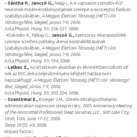
- Sántha P., Jancsó G.,
Nagy I., A A capsaicin-szenzitív érz?
neuronok inzulin-érzékenységének szerepe a nociceptor funkció
szabályozásában.
A
Magyar Élettani Társaság (MÉT) LXX.
Vándorgy?lése, Szeged, június 7-9, 2006.
Acta Physiol. Hung. 93: 226-227, 2006.
- Klukovits A., Falkay G.,
Jancsó G.,
Szenzoros neuropeptidek
szerepe a terhes patkány uterus kontraktilitásának
szabályozásában.
A
Magyar Élettani Társaság (MÉT) LXX.
Vándorgy?lése, Szeged, június 7-9, 2006.
Acta Physiol. Hung. 93: 194, 2006.
- Lelkes Z.,
Az el?zetesen alvásban és ébrenlétben töltött id?
nek az EEG delta teljesítményére kifejtett hatása nem
napszakfügg?.
A
Magyar Élettani Társaság (MÉT) LXX. Vándorgy?
lése, Szeged, június 7-9, 2006.
Acta Physiol. Hung. 93: 203-204, 2006.
- Szentirmai E.,
Krueger J.M., Ghrelin intrahypothalamic
administration supresses sleep in rats.
20th Anniversary Meeting
of the Associated Professional Sleep Societies,LLC , Salt Lake City,
Utah, USA, June 17-22, 2006.
Sleep 29 (S): A9, 2006.
Impact factor: