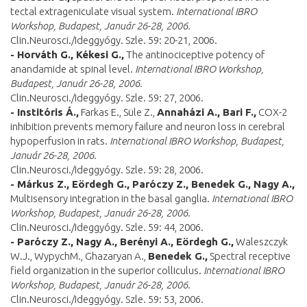
tectal extrageniculate visual system.
International IBRO
Workshop, Budapest, Január 26-28, 2006.
Clin.Neurosci./Ideggyógy. Szle. 59: 20-21, 2006.
- Horváth G., Kékesi G.,
The antinociceptive potency of
anandamide at spinal level.
International IBRO Workshop,
Budapest, Január 26-28, 2006.
Clin.Neurosci./Ideggyógy. Szle. 59: 27, 2006.
- Institóris Á.,
Farkas E., Süle Z.,
Annaházi A., Bari F.,
COX-2
inhibition prevents memory failure and neuron loss in cerebral
hypoperfusion in rats.
International IBRO Workshop, Budapest,
Január 26-28, 2006.
Clin.Neurosci./Ideggyógy. Szle. 59: 28, 2006.
- Márkus Z., Eördegh G., Paróczy Z., Benedek G., Nagy A.,
Multisensory integration in the basal ganglia.
International IBRO
Workshop, Budapest, Január 26-28, 2006.
Clin.Neurosci./Ideggyógy. Szle. 59: 44, 2006.
- Paróczy Z., Nagy A., Berényi A., Eördegh G.,
Waleszczyk
W.J., WypychM., Ghazaryan A.,
Benedek G.,
Spectral receptive
field organization in the superior colliculus.
International IBRO
Workshop, Budapest, Január 26-28, 2006.
Clin.Neurosci./Ideggyógy. Szle. 59: 53, 2006.