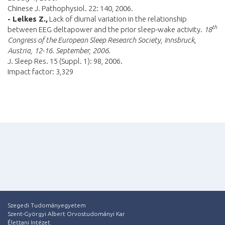
Chinese J. Pathophysiol. 22: 140, 2006.
- Lelkes Z.,
Lack of diurnal variation in the relationship
th
between EEG deltapower and the prior sleep-wake activity.
18
Congress of the European Sleep Research Society, Innsbruck,
Austria, 12-16. September, 2006.
J. Sleep Res. 15 (Suppl. 1): 98, 2006.
Impact factor: 3,329
Szegedi Tudományegyetem
Szent-Györgyi Albert Orvostudományi Kar
Élettani Intézet