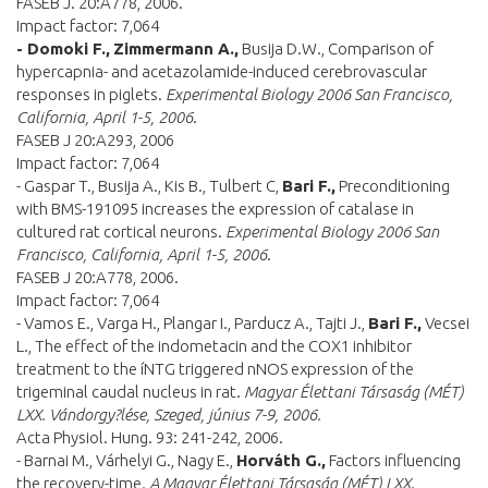
FASEB J. 20:A778, 2006.
Impact factor: 7,064
- Domoki F.,
Zimmermann A.,
Busija D.W., Comparison of
hypercapnia- and acetazolamide-induced cerebrovascular
responses in piglets.
Experimental Biology 2006 San Francisco,
California, April 1-5, 2006
.
FASEB J 20:A293, 2006
Impact factor: 7,064
- Gaspar T., Busija A., Kis B., Tulbert C,
Bari F.,
Preconditioning
with BMS-191095 increases the expression of catalase in
cultured rat cortical neurons.
Experimental Biology 2006 San
Francisco, California, April 1-5, 2006
.
FASEB J 20:A778, 2006.
Impact factor: 7,064
- Vamos E., Varga H., Plangar I., Parducz A., Tajti J.,
Bari F.,
Vecsei
L., The effect of the indometacin and the COX1 inhibitor
treatment to the íNTG triggered nNOS expression of the
trigeminal caudal nucleus in rat.
Magyar Élettani Társaság (MÉT)
LXX. Vándorgy?lése, Szeged, június 7-9, 2006.
Acta Physiol. Hung. 93: 241-242, 2006.
- Barnai M., Várhelyi G., Nagy E.,
Horváth G.,
Factors influencing
the recovery-time
. A
Magyar Élettani Társaság (MÉT) LXX.