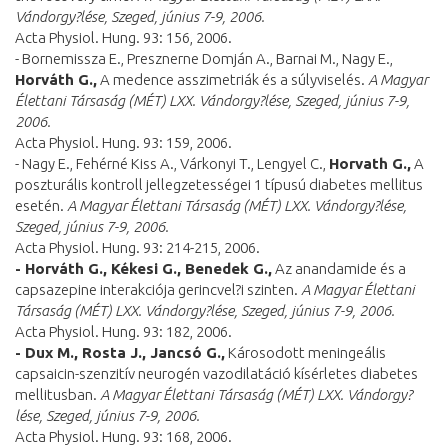
Vándorgy?lése, Szeged, június 7-9, 2006.
Acta Physiol. Hung. 93: 156, 2006.
- Bornemissza E., Presznerne Domján A., Barnai M., Nagy E.,
Horváth G.,
A medence asszimetriák és a súlyviselés.
A
Magyar
Élettani Társaság (MÉT) LXX. Vándorgy?lése, Szeged, június 7-9,
2006.
Acta Physiol. Hung. 93: 159, 2006.
- Nagy E., Fehérné Kiss A., Várkonyi T., Lengyel C.,
Horvath G.,
A
poszturális kontroll jellegzetességei 1 típusú diabetes mellitus
esetén.
A
Magyar Élettani Társaság (MÉT) LXX. Vándorgy?lése,
Szeged, június 7-9, 2006.
Acta Physiol. Hung. 93: 214-215, 2006.
- Horváth G., Kékesi G., Benedek G.,
Az anandamide és a
capsazepine interakciója gerincvel?i szinten.
A
Magyar Élettani
Társaság (MÉT) LXX. Vándorgy?lése, Szeged, június 7-9, 2006.
Acta Physiol. Hung. 93: 182, 2006.
- Dux M., Rosta J., Jancsó G.,
Károsodott meningeális
capsaicin-szenzitív neurogén vazodilatáció kísérletes diabetes
mellitusban.
A
Magyar Élettani Társaság (MÉT) LXX. Vándorgy?
lése, Szeged, június 7-9, 2006.
Acta Physiol. Hung. 93: 168, 2006.