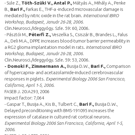
- Süle Z.,
Tóth-Szüki V.,
Antal P.,
Mátyás A., Mihály A., Penke
B.,
Bari F.,
Farkas E., THF-a -induced microvascular damage is
mediated by nitric oxide in the rat brain.
International IBRO
Workshop, Budapest, Január 26-28, 2006.
Clin.Neurosci./Ideggyógy. Szle. 59: 60, 2006.
- Pásztói M.,
Péterfi Z.,
Veszelka S., Csiszár B., Brandes L., Falus
A., Deli M.A., DPPE increases blood-tumor barrier permeability in
a RG2 glioma implantation model in rats.
International IBRO
Workshop, Budapest, Január 26-28, 2006.
Clin.Neurosci./Ideggyógy. Szle. 59: 53, 2006.
- Domoki F.,
Zimmermann A.,
Busija D.W.,
Bari F.,
Comparison
of hypercapnia- and acetazolamide-induced cerebrovascular
responses in piglets.
Experimental Biology 2006 San Francisco,
California, April 1-5, 2006
.
FASEB J. 20:A293, 2006
Impact factor: 7,064
- Gaspar T., Busija A., Kis B., Tulbert C.,
Bari F.,
Busija D.W.,
Delayed preconditioning with BMS-191095 increases the
expression of catalase in cultured rat cortical neurons.
Experimental Biology 2006 San Francisco, California, April 1-5,
2006
.