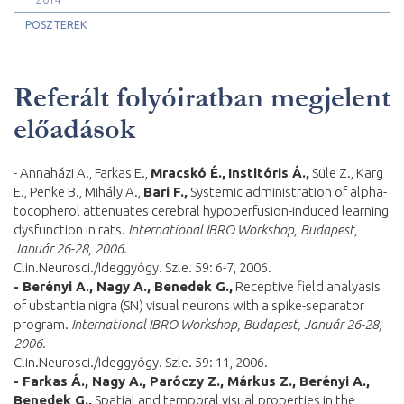
POSZTEREK
Referált folyóiratban megjelent
előadások
- Annaházi A., Farkas E.,
Mracskó É.,
Institóris Á.,
Süle Z., Karg
E., Penke B., Mihály A.,
Bari F.,
Systemic administration of alpha-
tocopherol attenuates cerebral hypoperfusion-induced learning
dysfunction in rats.
International IBRO Workshop, Budapest,
Január 26-28, 2006.
Clin.Neurosci./Ideggyógy. Szle. 59: 6-7, 2006.
- Berényi A., Nagy A., Benedek G.,
Receptive field analyasis
of ubstantia nigra (SN) visual neurons with a spike-separator
program.
International IBRO Workshop, Budapest, Január 26-28,
2006.
Clin.Neurosci./Ideggyógy. Szle. 59: 11, 2006.
- Farkas Á., Nagy A., Paróczy Z., Márkus Z., Berényi A.,
Benedek G.,
Spatial and temporal visual properties in the