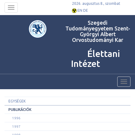
2026. augusztus 8., szombat
Toggle
EN
DE
navigation
Szegedi
Tudományegyetem Szent-
Györgyi Albert
Orvostudományi Kar
Élettani
Intézet
Toggl
navig
EGYSÉGEK
PUBLIKÁCIÓK
1996
1997
1998