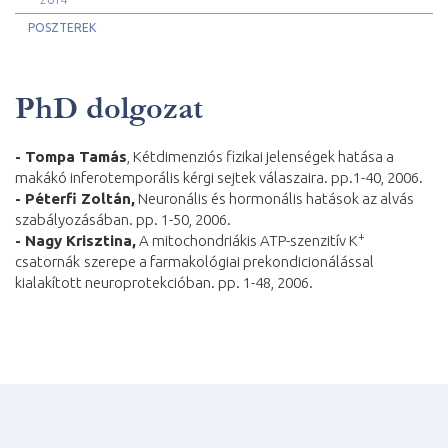
POSZTEREK
PhD dolgozat
- Tompa Tamás
, Kétdimenziós fizikai jelenségek hatása a
makákó inferotemporális kérgi sejtek válaszaira. pp.1-40, 2006.
- Péterfi Zoltán,
Neuronális és hormonális hatások az alvás
szabályozásában. pp. 1-50, 2006.
+
- Nagy Krisztina,
A mitochondriákis ATP-szenzitív K
csatornák
szerepe a farmakológiai prekondicionálással
kialakított neuroprotekcióban. pp. 1-48, 2006.