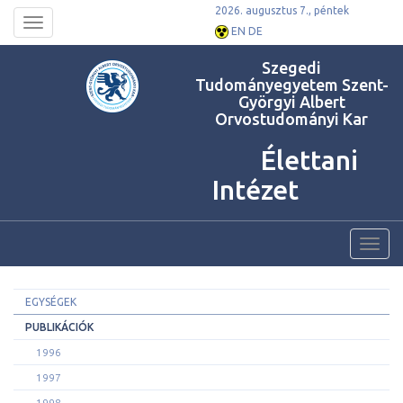
2026. augusztus 7., péntek
Toggle
EN
DE
navigation
Szegedi
Tudományegyetem Szent-
Györgyi Albert
Orvostudományi Kar
Élettani
Intézet
Toggl
navig
EGYSÉGEK
PUBLIKÁCIÓK
1996
1997
1998