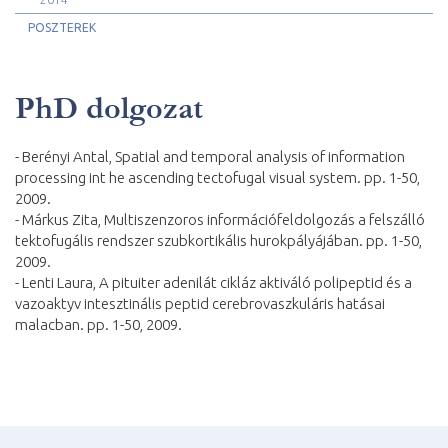
POSZTEREK
PhD dolgozat
- Berényi Antal, Spatial and temporal analysis of information
processing int he ascending tectofugal visual system. pp. 1-50,
2009.
- Márkus Zita, Multiszenzoros információfeldolgozás a felszálló
tektofugális rendszer szubkortikális hurokpályájában. pp. 1-50,
2009.
- Lenti Laura, A pituiter adenilát cikláz aktiváló polipeptid és a
vazoaktyv intesztinális peptid cerebrovaszkuláris hatásai
malacban. pp. 1-50, 2009.