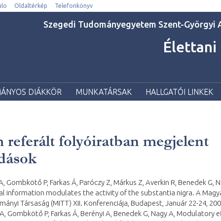
lo
Oldaltérkép
Telefonkönyv
Szegedi Tudományegyetem Szent-Györgyi A
Élettani
ÁNYOS DIÁKKÖR
MUNKATÁRSAK
HALLGATÓI LINKEK
referált folyóiratban megjelent
dások
 A, Gombkötő P, Farkas Á, Paróczy Z, Márkus Z, Averkin R, Benedek G, N
l information modulates the activity of the substantia nigra. A Magy
ányi Társaság (MITT) XII. Konferenciája, Budapest, Január 22-24, 200
 A, Gombkötő P, Farkas Á, Berényi A, Benedek G, Nagy A, Modulatory e