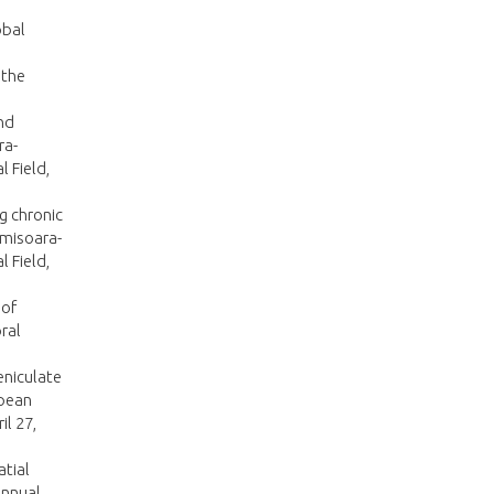
obal
 the
nd
ra-
 Field,
g chronic
imisoara-
 Field,
 of
ral
geniculate
opean
il 27,
atial
Annual