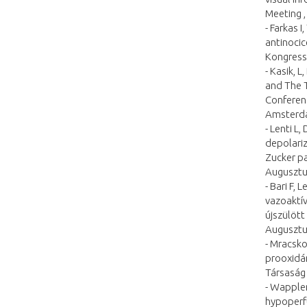
Meeting ,
- Farkas 
antinocic
Kongressz
- Kasik, L
and The T
Conferenc
Amsterda
- Lenti L
depolariz
Zucker p
Augusztu
- Bari F, 
vazoaktív
újszülött
Augusztu
- Mracsko
prooxidán
Társaság 
- Wappler
hypoperfú