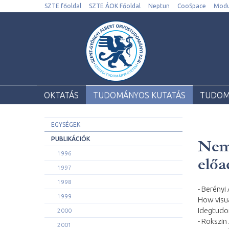
SZTE főoldal
SZTE ÁOK Főoldal
Neptun
CooSpace
Modu
OKTATÁS
TUDOMÁNYOS KUTATÁS
TUDOM
EGYSÉGEK
PUBLIKÁCIÓK
Nem 
1996
előa
1997
1998
- Berényi
1999
How visua
Idegtudom
2000
- Rokszin
2001