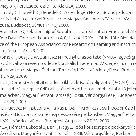
 May 3-7, Fort Lauderdale, Florida USA, 2009.
I, Tuboly G, Horváth G, Benedek G, Az endogén N-arachidonoyl-dopam
eptív hatása gerincvelői szinten. A Magyar Anatómus Társaság XV.
usa, Budapest, Június 11-13, 2009.
, Braunitzer G, Relationship of Social Interest-realization, Emotional Abi
wo Basic Forms of Learning in 4, 8, 11 and 17-Year-Olds. 13th Biennial
e of the European Association for Research on Learning and Instruct
m, August 25 - 29, 2009.
, Domoki F, Busija DW, Bari F, Az N-methyl-D-aspartate (NMDA) agykérgi
áció kiváltása révén hoz létre kortikális hiperémiát Wistar, és inzulin 
atkányokban. Magyar Élettani Társaság LXXIII. Vándorgyűlése, Budap
s 27-29, 2009.
Lenti L, Domoki F, A pituiter adenilcikláz aktiváló polipeptid (PACAP) és 
 intesztinális peptid (VIP) által létrehozott pia arteriola dilatáció jel
 malacban. Magyar Élettani Társaság LXXIII. Vándorgyűlése, Budapes
s 27-29, 2009.
 E, Hugyecz M, Institoris A, Farkas E, Bari F, Krónikus agyi hipoperfúzió
s és antioxidáns enzimek expressziójára patkányban. Magyar Élettan
LXXIII. Vándorgyűlése, Budapest Augusztus 27-29, 2009.
 EA, Németh I, Skopál J, Bari F, Nagy Z, Idős kor szerepe a patkányok a
ziójában. Magyar Élettani Társaság LXXIII. Vándorgyűlése, Budapest