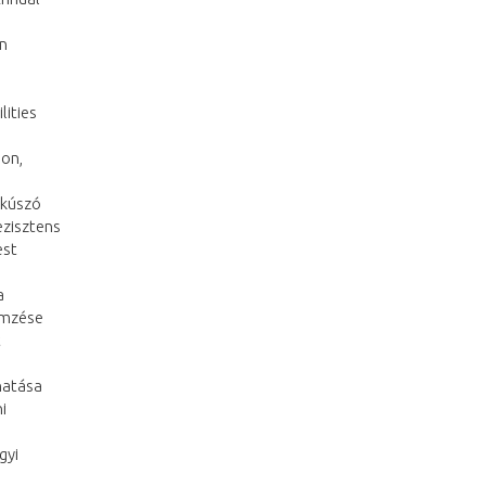
in
lities
ion,
 kúszó
rezisztens
est
a
lemzése
t
 hatása
i
gyi