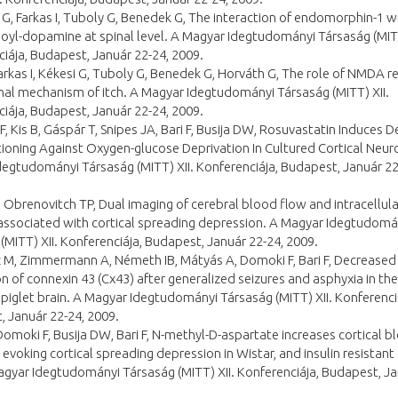
 G, Farkas I, Tuboly G, Benedek G, The interaction of endomorphin-1 w
yl-dopamine at spinal level. A Magyar Idegtudományi Társaság (MITT
iája, Budapest, Január 22-24, 2009.
Farkas I, Kékesi G, Tuboly G, Benedek G, Horváth G, The role of NMDA 
inal mechanism of itch. A Magyar Idegtudományi Társaság (MITT) XII.
iája, Budapest, Január 22-24, 2009.
F, Kis B, Gáspár T, Snipes JA, Bari F, Busija DW, Rosuvastatin Induces 
ioning Against Oxygen-glucose Deprivation In Cultured Cortical Neur
egtudományi Társaság (MITT) XII. Konferenciája, Budapest, Január 22
E, Obrenovitch TP, Dual imaging of cerebral blood flow and intracellul
associated with cortical spreading depression. A Magyar Idegtudomá
(MITT) XII. Konferenciája, Budapest, Január 22-24, 2009.
 M, Zimmermann A, Németh IB, Mátyás A, Domoki F, Bari F, Decreased
n of connexin 43 (Cx43) after generalized seizures and asphyxia in the
piglet brain. A Magyar Idegtudományi Társaság (MITT) XII. Konferenci
 Január 22-24, 2009.
, Domoki F, Busija DW, Bari F, N-methyl-D-aspartate increases cortical 
y evoking cortical spreading depression in Wistar, and insulin resistant
agyar Idegtudományi Társaság (MITT) XII. Konferenciája, Budapest, Ja