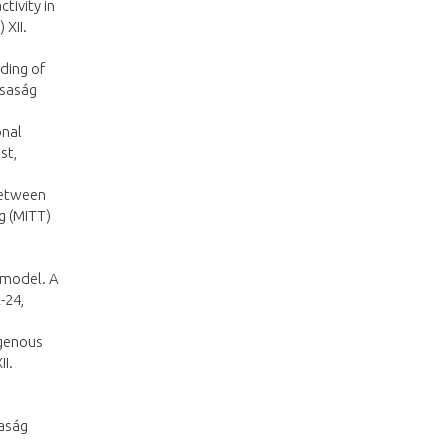
ctivity in
 XII.
oding of
rsaság
onal
st,
between
g (MITT)
 model. A
-24,
ogenous
I.
saság