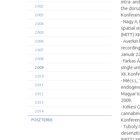
intra- and
2002
the dorsa
Konferenc
2003
- Nagy A,
2004
spatial v
2005
(MITT) XI
- Averkin
2006
recording
2007
Január 22
2008
- Farkas 
single un
2009
XII. Konf
2010
- Mécs L,
2011
endogenou
Magyar Id
2012
2009.
2013
- Kékesi 
2014
cannabino
Konferenc
POSZTEREK
- Tuboly 
desenzit
(MITT) XI