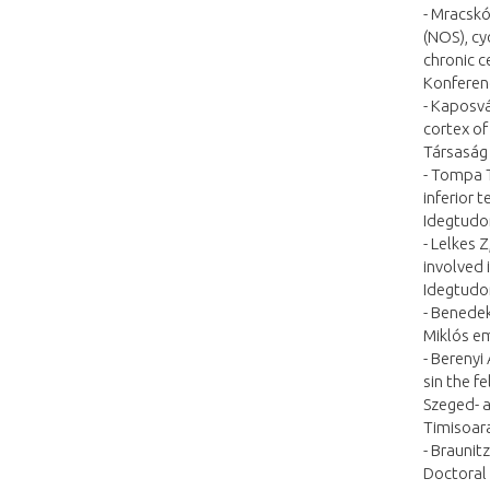
- Mracskó 
(NOS), cy
chronic c
Konferenc
- Kaposvá
cortex of
Társaság 
- Tompa T
inferior 
Idegtudom
- Lelkes 
involved 
Idegtudom
- Benede
Miklós em
- Berenyi
sin the f
Szeged- a
Timisoara
- Braunit
Doctoral 