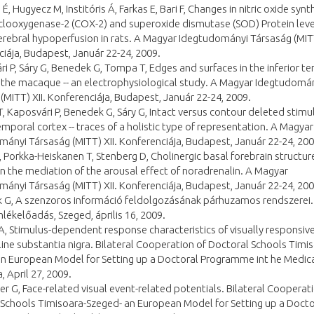
É, Hugyecz M, Institóris Á, Farkas E, Bari F, Changes in nitric oxide syn
clooxygenase-2 (COX-2) and superoxide dismutase (SOD) Protein leve
erebral hypoperfusion in rats. A Magyar Idegtudományi Társaság (MITT
iája, Budapest, Január 22-24, 2009.
ri P, Sáry G, Benedek G, Tompa T, Edges and surfaces in the inferior t
 the macaque -- an electrophysiological study. A Magyar Idegtudomá
(MITT) XII. Konferenciája, Budapest, Január 22-24, 2009.
, Kaposvári P, Benedek G, Sáry G, Intact versus contour deleted stimuli
temporal cortex -- traces of a holistic type of representation. A Magyar
ányi Társaság (MITT) XII. Konferenciája, Budapest, Január 22-24, 200
Z, Porkka-Heiskanen T, Stenberg D, Cholinergic basal forebrain structur
in the mediation of the arousal effect of noradrenalin. A Magyar
ányi Társaság (MITT) XII. Konferenciája, Budapest, Január 22-24, 200
k G, A szenzoros információ feldolgozásának párhuzamos rendszerei.
lékelőadás, Szeged, április 16, 2009.
 A, Stimulus-dependent response characteristics of visually responsiv
eline substantia nigra. Bilateral Cooperation of Doctoral Schools Timi
n European Model for Setting up a Doctoral Programme int he Medical
, April 27, 2009.
zer G, Face-related visual event-related potentials. Bilateral Cooperat
Schools Timisoara-Szeged- an European Model for Setting up a Docto