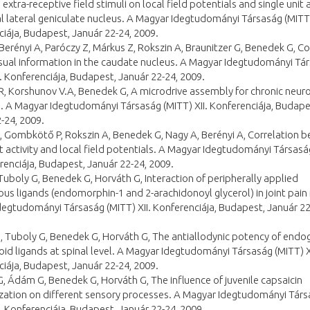
 extra-receptive field stimuli on local field potentials and single unit a
l lateral geniculate nucleus. A Magyar Idegtudományi Társaság (MITT)
iája, Budapest, Január 22-24, 2009.
 Berényi A, Paróczy Z, Márkus Z, Rokszin A, Braunitzer G, Benedek G, C
isual information in the caudate nucleus. A Magyar Idegtudományi Tá
I. Konferenciája, Budapest, Január 22-24, 2009.
 R, Korshunov V.A, Benedek G, A microdrive assembly for chronic neur
. A Magyar Idegtudományi Társaság (MITT) XII. Konferenciája, Budape
-24, 2009.
Á, Gombkötő P, Rokszin A, Benedek G, Nagy A, Berényi A, Correlation 
it activity and local field potentials. A Magyar Idegtudományi Társasá
erenciája, Budapest, Január 22-24, 2009.
 Tuboly G, Benedek G, Horváth G, Interaction of peripherally applied
s ligands (endomorphin-1 and 2-arachidonoyl glycerol) in joint pain
egtudományi Társaság (MITT) XII. Konferenciája, Budapest, Január 22
G, Tuboly G, Benedek G, Horváth G, The antiallodynic potency of end
id ligands at spinal level. A Magyar Idegtudományi Társaság (MITT) XI
iája, Budapest, Január 22-24, 2009.
G, Ádám G, Benedek G, Horváth G, The influence of juvenile capsaicin
ization on different sensory processes. A Magyar Idegtudományi Tár
I. Konferenciája, Budapest, Január 22-24, 2009.