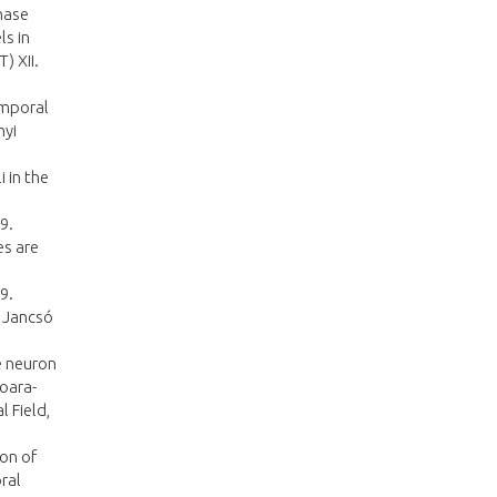
thase
ls in
) XII.
emporal
nyi
 in the
9.
es are
9.
 Jancsó
e neuron
soara-
 Field,
ion of
ral