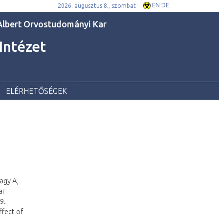
EN
DE
2026. augusztus 8., szombat
lbert Orvostudományi Kar
 Intézet
ELÉRHETŐSÉGEK
agy A,
ar
9.
ffect of