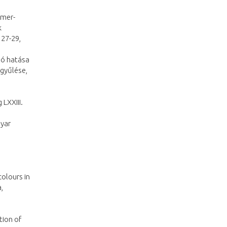
imer-
k
 27-29,
ció hatása
rgyűlése,
 LXXIII.
gyar
colours in
,
tion of