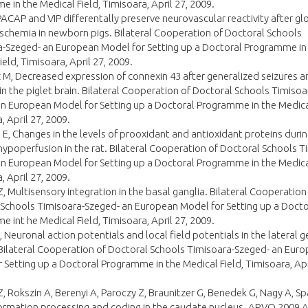
 in the Medical Field, Timisoara, April 27, 2009.
, PACAP and VIP differentally preserve neurovascular reactivity after gl
ischemia in newborn pigs. Bilateral Cooperation of Doctoral Schools
a-Szeged- an European Model for Setting up a Doctoral Programme in
ield, Timisoara, April 27, 2009.
 M, Decreased expression of connexin 43 after generalized seizures a
in the piglet brain. Bilateral Cooperation of Doctoral Schools Timisoa
n European Model for Setting up a Doctoral Programme in the Medical
, April 27, 2009.
 E, Changes in the levels of prooxidant and antioxidant proteins durin
hypoperfusion in the rat. Bilateral Cooperation of Doctoral Schools T
n European Model for Setting up a Doctoral Programme in the Medical
, April 27, 2009.
Z, Multisensory integration in the basal ganglia. Bilateral Cooperation
Schools Timisoara-Szeged- an European Model for Setting up a Docto
 int he Medical Field, Timisoara, April 27, 2009.
A, Neuronal action potentials and local field potentials in the lateral 
Bilateral Cooperation of Doctoral Schools Timisoara-Szeged- an Eur
 Setting up a Doctoral Programme in the Medical Field, Timisoara, Apr
Z, Rokszin A, Berenyi A, Paroczy Z, Braunitzer G, Benedek G, Nagy A, Sp
formation processing and coding in the caudate nucleus. ARVO 2009 