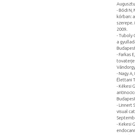
Augusztu
- Bódi N,
kórban: a
szerepe. 
2009.
- Tuboly 
a gyullad
Budapest
- Farkas 
tovaterje
Vándorgy
- Nagy A,
Élettani 
- Kékesi 
antinocic
Budapest
- Linnert
visual ca
Septembe
- Kekesi 
endocann