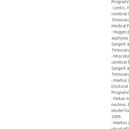
Programme
- Lenti L
cerebral 
Timisoar
Medical F
- Hugyecz
asphyxia 
Szeged- a
Timisoara
- Mracsko
cerebral 
Szeged- a
Timisoara
- Markus 
Doctoral 
Programme
- Farkas 
nucleus. 
Model for
2009.
- Markus 
visual in