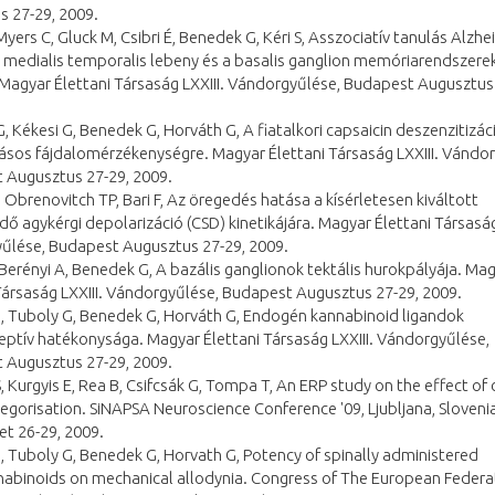
s 27-29, 2009.
 Myers C, Gluck M, Csibri É, Benedek G, Kéri S, Asszociatív tanulás Alzhe
 medialis temporalis lebeny és a basalis ganglion memóriarendszere
Magyar Élettani Társaság LXXIII. Vándorgyűlése, Budapest Augusztus
G, Kékesi G, Benedek G, Horváth G, A fiatalkori capsaicin deszenzitizá
ásos fájdalomérzékenységre. Magyar Élettani Társaság LXXIII. Vándo
 Augusztus 27-29, 2009.
E, Obrenovitch TP, Bari F, Az öregedés hatása a kísérletesen kiváltott
dő agykérgi depolarizáció (CSD) kinetikájára. Magyar Élettani Társaság
űlése, Budapest Augusztus 27-29, 2009.
 Berényi A, Benedek G, A bazális ganglionok tektális hurokpályája. Ma
Társaság LXXIII. Vándorgyűlése, Budapest Augusztus 27-29, 2009.
G, Tuboly G, Benedek G, Horváth G, Endogén kannabinoid ligandok
eptív hatékonysága. Magyar Élettani Társaság LXXIII. Vándorgyűlése,
 Augusztus 27-29, 2009.
 S, Kurgyis E, Rea B, Csifcsák G, Tompa T, An ERP study on the effect of 
tegorisation. SiNAPSA Neuroscience Conference '09, Ljubljana, Slovenia
t 26-29, 2009.
G, Tuboly G, Benedek G, Horvath G, Potency of spinally administered
abinoids on mechanical allodynia. Congress of The European Federa