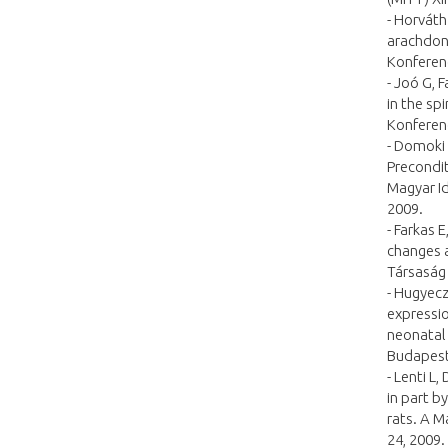
- Horváth
arachdono
Konferenc
- Joó G, 
in the sp
Konferenc
- Domoki 
Precondit
Magyar Id
2009.
- Farkas 
changes 
Társaság 
- Hugyecz
expressio
neonatal 
Budapest,
- Lenti L
in part b
rats. A M
24, 2009.