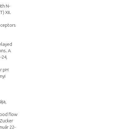
ith N-
) XII.
receptors
Delayed
ons. A
-24,
ar pH
nyi
ája,
blood flow
 Zucker
nuár 22-