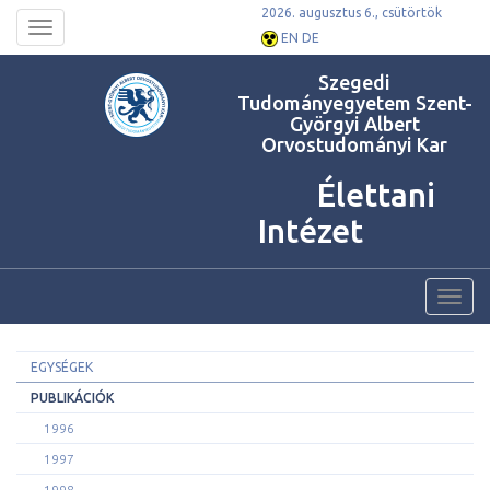
2026. augusztus 6., csütörtök
Toggle
EN
DE
navigation
Szegedi
Tudományegyetem Szent-
Györgyi Albert
Orvostudományi Kar
Élettani
Intézet
Toggl
navig
EGYSÉGEK
PUBLIKÁCIÓK
1996
1997
1998