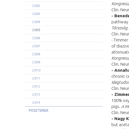
Kongressz
2002
Clin. Neu
2003
- Benede
pathway p
2004
Társaság 
2005
Clin. Neu
2006
- Timmer 
of diazo
2007
attenuate
2008
Kongressz
2009
Clin. Neu
- Annaház
2010
chronic c
2011
Idegtudom
2012
Clin. Neu
- Zimmer
2013
100% oxyg
2014
pigs.
A Ma
POSZTEREK
Clin. Neu
- Nagy K
but aceta