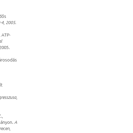
idős
-4, 2005.
l ATP-
al
2005.
rosodás
lt
gresszusa,
.,
tkányon.
A
recen,