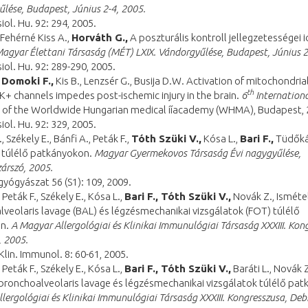
lése, Budapest, Június 2-4, 2005.
iol. Hu. 92: 294, 2005.
, Fehérné Kiss A.,
Horváth G.,
A poszturális kontroll jellegzetességei 
agyar Élettani Társaság (MÉT) LXIX. Vándorgyűlése, Budapest, Június 2
iol. Hu. 92: 289-290, 2005.
, Domoki F.,
Kis B., Lenzsér G., Busija D.W. Activation of mitochondria
th
 K+ channels impedes post-ischemic injury in the brain.
6
Internation
 of the Worldwide Hungarian medical ííacademy (WHMA), Budapest, 
iol. Hu. 92: 329, 2005.
, Székely E., Bánfi A., Peták F.,
Tóth Szüki V.,
Kósa L.,
Bari F.,
Tüdőká
 túlélő patkányokon.
Magyar Gyermekovos Társaság Évi nagygyűlése,
árszó, 2005.
yógyászat 56 (S1): 109, 2009.
, Peták F., Székely E., Kósa L.,
Bari F., Tóth Szüki V.,
Novák Z., Isméte
veolaris lavage (BAL) és légzésmechanikai vizsgálatok (FOT) túlélő
on.
A Magyar Allergológiai és Klinikai Immunulógiai Társaság XXXIII. Kon
, 2005.
 Klin. Immunol. 8: 60-61, 2005.
, Peták F., Székely E., Kósa L.,
Bari F., Tóth Szüki V.,
Baráti L., Novák Z
bronchoalveolaris lavage és légzésmechanikai vizsgálatok túlélő pa
lergológiai és Klinikai Immunulógiai Társaság XXXIII. Kongresszusa, Deb