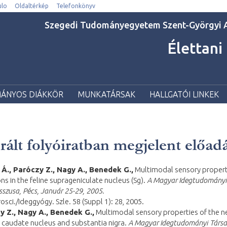
lo
Oldaltérkép
Telefonkönyv
Szegedi Tudományegyetem Szent-Györgyi A
Élettani
ÁNYOS DIÁKKÖR
MUNKATÁRSAK
HALLGATÓI LINKEK
rált folyóiratban megjelent előad
 Á., Paróczy Z., Nagy A., Benedek G.,
Multimodal sensory propert
ns in the feline suprageniculate nucleus (Sg).
A Magyar Idegtudományi
sszusa, Pécs, Január 25-29, 2005.
rosci./Ideggyógy. Szle. 58 (Suppl 1): 28, 2005.
y Z., Nagy A., Benedek G.,
Multimodal sensory properties of the n
e caudate nucleus and substantia nigra.
A Magyar Idegtudományi Társa