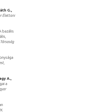
áth G.,
 Élettani
 bazális
lis,
 Társaság
konysága
st,
agy A.,
gai a
yar
an
X.