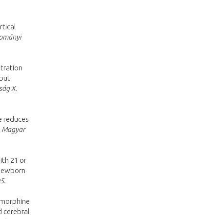
tical
dományi
tration
 but
ság X.
e reduces
 Magyar
ith 21 or
 newborn
5.
e morphine
d cerebral