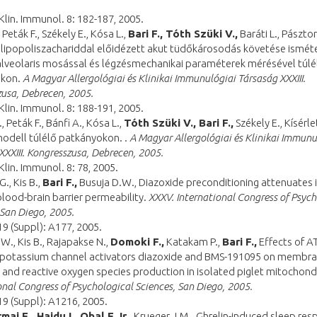
 Klin. Immunol. 8: 182-187, 2005.
, Peták F., Székely E., Kósa L.,
Bari F., Tóth Szüki V.,
Baráti L., Pásztor
li lipopoliszachariddal előidézett akut tüdőkárosodás követése ismét
lveolaris mosással és légzésmechanikai paraméterek mérésével túlé
okon.
A Magyar Allergológiai és Klinikai Immunulógiai Társaság XXXIII.
usa, Debrecen, 2005.
 Klin. Immunol. 8: 188-191, 2005.
, Peták F., Bánfi A., Kósa L.,
Tóth Szüki V., Bari F.,
Székely E., Kísérl
odell túlélő patkányokon. .
A Magyar Allergológiai és Klinikai Immunu
XXXIII. Kongresszusa, Debrecen, 2005.
 Klin. Immunol. 8: 78, 2005.
G., Kis B.,
Bari F.,
Busuja D.W., Diazoxide preconditioning attenuates 
lood-brain barrier permeability.
XXXV. International Congress of Psych
 San Diego, 2005.
19 (Suppl): A177, 2005.
.W., Kis B., Rajapakse N.,
Domoki F.,
Katakam P.,
Bari F.,
Effects of A
e potassium channel activators diazoxide and BMS-191095 on membr
 and reactive oxygen species production in isolated piglet mitochond
onal Congress of Psychological Sciences, San Diego, 2005.
19 (Suppl): A1216, 2005.
mai E., Hajdu I., Obal F.Jr.,
Krueger J.M.,
Ghrelin-induced sleep res