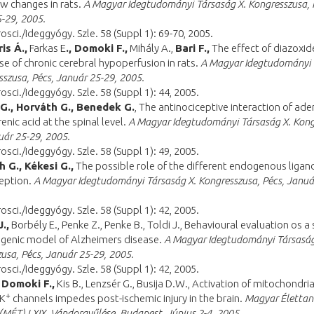
w changes in rats.
A Magyar Idegtudományi Társaság X. Kongresszusa, 
-29, 2005.
rosci./Ideggyógy. Szle. 58 (Suppl 1): 69-70, 2005.
ris Á.,
Farkas E
., Domoki F.,
Mihály A.,
Bari F.,
The effect of diazoxid
se of chronic cerebral hypoperfusion in rats.
A Magyar Idegtudományi 
sszusa, Pécs, Január 25-29, 2005.
rosci./Ideggyógy. Szle. 58 (Suppl 1): 44, 2005.
 G., Horváth G., Benedek G.
, The antinociceptive interaction of ad
enic acid at the spinal level.
A Magyar Idegtudományi Társaság X. Kong
uár 25-29, 2005.
rosci./Ideggyógy. Szle. 58 (Suppl 1): 49, 2005.
h G., Kékesi G.,
The possible role of the different endogenous ligand
ception.
A Magyar Idegtudományi Társaság X. Kongresszusa, Pécs, Januá
rosci./Ideggyógy. Szle. 58 (Suppl 1): 42, 2005.
.,
Borbély E., Penke Z., Penke B., Toldi J., Behavioural evaluation os a
genic model of Alzheimers disease.
A Magyar Idegtudományi Társaság
usa, Pécs, Január 25-29, 2005.
rosci./Ideggyógy. Szle. 58 (Suppl 1): 42, 2005.
, Domoki F.,
Kis B., Lenzsér G., Busija D.W., Activation of mitochondri
+
 K
channels impedes post-ischemic injury in the brain.
Magyar Élettan
(MÉT) LXIX. Vándorgyűlése, Budapest, Június 2-4, 2005.