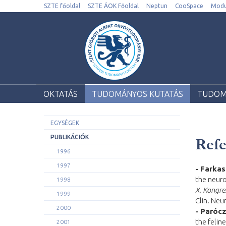
SZTE főoldal
SZTE ÁOK Főoldal
Neptun
CooSpace
Modu
OKTATÁS
TUDOMÁNYOS KUTATÁS
TUDOM
EGYSÉGEK
PUBLIKÁCIÓK
Refe
1996
1997
- Farkas
the neuro
1998
X. Kongre
1999
Clin. Neu
2000
- Parócz
the felin
2001