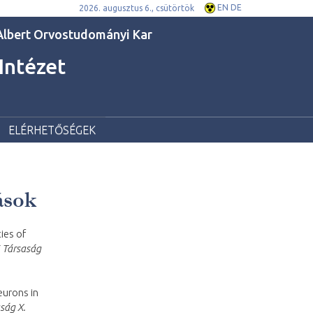
EN
DE
2026. augusztus 6., csütörtök
lbert Orvostudományi Kar
 Intézet
ELÉRHETŐSÉGEK
ások
ies of
 Társaság
eurons in
ság X.