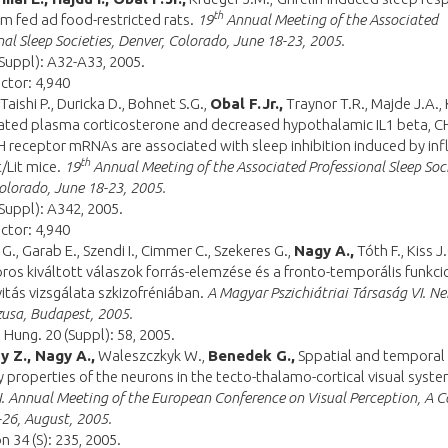
th
um fed ad food-restricted rats.
19
Annual Meeting of the Associated
nal Sleep Societies, Denver, Colorado, June 18-23, 2005.
Suppl): A32-A33, 2005.
ctor: 4,940
, Taishi P., Duricka D., Bohnet S.G.,
Obal F.Jr.,
Traynor T.R., Majde J.A.,
vated plasma corticosterone and decreased hypothalamic IL1 beta, C
receptor mRNAs are associated with sleep inhibition induced by inf
th
it/Lit mice.
19
Annual Meeting of the Associated Professional Sleep Soci
olorado, June 18-23, 2005.
Suppl): A342, 2005.
ctor: 4,940
 G., Garab E., Szendi I., Cimmer C., Szekeres G.,
Nagy A.,
Tóth F., Kiss J
oros kiváltott válaszok forrás-elemzése és a fronto-temporális funkci
itás vizsgálata szkizofréniában.
A Magyar Pszichiátriai Társaság VI. N
usa, Budapest, 2005.
. Hung. 20 (Suppl): 58, 2005.
y Z., Nagy A.,
Waleszczkyk W.,
Benedek G.,
Sppatial and temporal
 properties of the neurons in the tecto-thalamo-cortical visual syste
I. Annual Meeting of the European Conference on Visual Perception, A C
-26, August, 2005.
n 34 (S): 235, 2005.