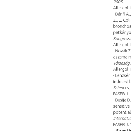
2005.
Allergol.
- Bánfi A.
Z., E. Co
bronchoa
patkány
Kongressz
Allergol.
- Novák Z.
asztma m
Társaság 
Allergol.
- Lenzsér 
induced b
Sciences,
FASEB J. 
- Busija D
sensitiv
potential
Internati
FASEB J. 
- Szentir