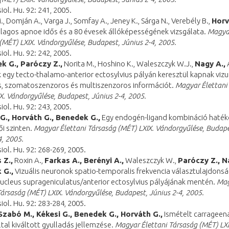
iol. Hu. 92: 241, 2005.
M., Domján A., Varga J., Somfay A., Jeney K., Sárga N., Verebély B.,
Horv
lagos apnoe idős és a 80 évesek állóképességének vizsgálata.
Magyar
(MÉT) LXIX. Vándorgyűlése, Budapest, Június 2-4, 2005.
iol. Hu. 92: 242, 2005.
k G., Paróczy Z.,
Norita M., Hoshino K., Waleszczyk W.J.,
Nagy A.,
A
 egy tecto-thalamo-anterior ectosylvius pályán keresztül kapnak vizuá
s, szomatoszenzoros és multiszenzoros információt.
Magyar Élettani
X. Vándorgyűlése, Budapest, Június 2-4, 2005.
iol. Hu. 92: 243, 2005.
 G., Horváth G., Benedek G.,
Egy endogén-ligand kombináció haté
ői szinten.
Magyar Élettani Társaság (MÉT) LXIX. Vándorgyűlése, Budape
4, 2005.
iol. Hu. 92: 268-269, 2005.
 Z.,
Roxin A.,
Farkas A., Berényi A.,
Waleszczyk W.,
Paróczy Z., N
 G.,
Vizuális neuronok spatio-temporalis frekvencia választulajdonsá
ucleus suprageniculatus/anterior ectosylvius pályájának mentén.
Mag
Társaság (MÉT) LXIX. Vándorgyűlése, Budapest, Június 2-4, 2005.
iol. Hu. 92: 283-284, 2005.
Szabó M., Kékesi G., Benedek G., Horváth G.,
Ismételt carrageen
által kiváltott gyulladás jellemzése.
Magyar Élettani Társaság (MÉT) LXI