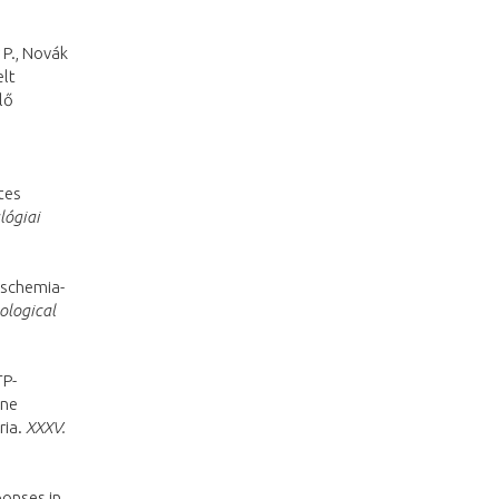
 P., Novák
elt
lő
etes
lógiai
ischemia-
ological
TP-
ane
ria.
XXXV.
ponses in