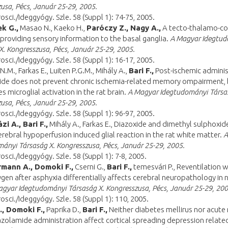
usa, Pécs, Január 25-29, 2005.
rosci./Ideggyógy. Szle. 58 (Suppl 1): 74-75, 2005.
k G.,
Masao N., Kaeko H.,
Paróczy Z., Nagy A.,
A tecto-thalamo-cor
roviding sensory information to the basal ganglia.
A Magyar Idegtu
X. Kongresszusa, Pécs, Január 25-29, 2005.
rosci./Ideggyógy. Szle. 58 (Suppl 1): 16-17, 2005.
N.M., Farkas E., Luiten P.G.M., Mihály A.,
Bari F.,
Post-ischemic adminis
xide does not prevent chronic ischemia-related memory ompairment,
s microglial activation in the rat brain.
A Magyar Idegtudományi Társa
usa, Pécs, Január 25-29, 2005.
rosci./Ideggyógy. Szle. 58 (Suppl 1): 96-97, 2005.
i A., Bari F.,
Mihály A., Farkas E., Diazoxide and dimethyl sulphoxid
erebral hypoperfusion induced glial reaction in the rat white matter.
A
ányi Társaság X. Kongresszusa, Pécs, Január 25-29, 2005.
rosci./Ideggyógy. Szle. 58 (Suppl 1): 7-8, 2005.
mann A., Domoki F.,
Cserni G.,
Bari F.,
temesvári P., Reventilation w
en after asphyxia differentially affects cerebral neuropathology in
gyar Idegtudományi Társaság X. Kongresszusa, Pécs, Január 25-29, 200
rosci./Ideggyógy. Szle. 58 (Suppl 1): 110, 2005.
., Domoki F.,
Paprika D.,
Bari F.,
Neither diabetes mellirus nor acut
zolamide administration affect cortical spreading depression relate