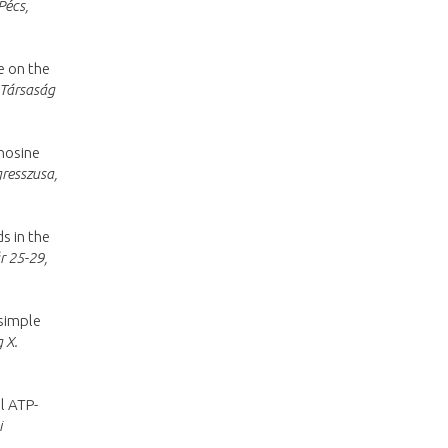
Pécs,
e on the
Társaság
enosine
resszusa,
s in the
r 25-29,
 simple
 X.
al ATP-
i