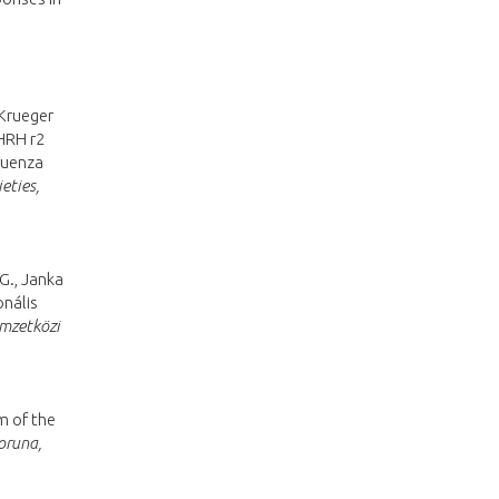
 Krueger
HRH r2
luenza
eties,
.G., Janka
onális
emzetközi
m of the
oruna,