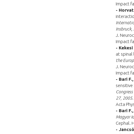
Impact fa
- Horvat
interacti
Internati
Insbruck,
J. Neuroc
Impact fa
- Kekesi
at spinal 
the Europ
J. Neuroc
Impact fa
- Bari F.
sensitive
Congress
27, 2005.
Acta Phys
- Bari F.,
Magyar Id
Cephal. H
- Jancsó