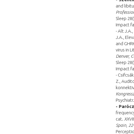
and libit
Professio
Sleep 28(
Impact fa
- Alt J.A.
J.A., Ele
and GHRH 
virus in L
Denver, C
Sleep 28(
Impact fa
- Csifcsák
Z., Audit
konnektiv
Kongressz
Psychiatr
- Parócz
frequency
cat.
XXVII
Spain, 22
Perceptio