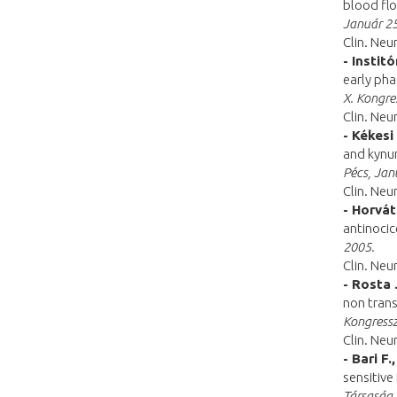
blood flo
Január 25
Clin. Neu
- Institó
early pha
X. Kongre
Clin. Neu
- Kékesi
and kynur
Pécs, Jan
Clin. Neu
- Horvát
antinoci
2005.
Clin. Neu
- Rosta J
non trans
Kongressz
Clin. Neu
- Bari F.
sensitive
Társaság 