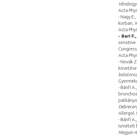
Vándorgyű
Acta Phys
- Nagy E.
korban.
M
Acta Phys
- Bari F.
sensitive
Congress
Acta Phys
- Novák Z.
követése
balatonsz
Gyermekg
- Bánfi A.
bronchoal
patkány
Debrecen
Allergol.
- Bánfi A.
Ismételt 
Magyar Al