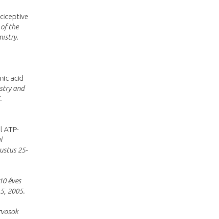
ciceptive
of the
istry.
nic acid
stry and
.
al ATP-
l
ustus 25-
10 éves
5, 2005.
rvosok