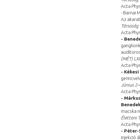
Acta Phys
- Barnai 
Az akarat
Társaság 
Acta Phys
- Benede
ganglionk
auditoro
(MÉT) LXI
Acta Phys
- Kékesi
gerincvel
Június 2-
Acta Phys
- Márkus
Benedek
macska n
Élettani 
Acta Phys
- Péter-
injekció 