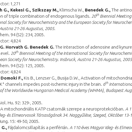
ctor: 1,271
h G., Kekesi G., Szikszay M.,
Klimscha W.,
Benedek G.,
The antino
th
on of triple combination of endogenous ligands.
20
Biennial Meeting 
onal Society for Neurochemistry and the European Society for Neurochem
 Austria 21-26 Augustus, 2005.
hem. 94 (S2): 234, 2005.
ctor: 4,824
 G. Horvath G. Benedek G.
The interaction of adenosine and kynure
th
level.
20
Biennial Meeting of the International Society for Neurochemi
ean Society for Neurochemistry. Insbruck, Austria 21-26 Augustus, 2005
hem. 94 (S2): 125, 2005.
ctor: 4,824
, Domoki F.,
Kis B., Lenzser G., Busija D.W., Activation of mitochondri
+
th
 K
channels impedes post-ischemic injury in the brain.
6
Internationa
 of the Worldwidw Hungarian Medical Academy (WHMA), Budapest Aug
iol. Hu. 92: 329-, 2005.
A mitochondriális KATP csatornák szerepe a neuroprotekcióban.
A 1
eg- és Elmeorvosok Társaságának 34. Naggyűlése, Szeged, Október 13-1
ung. 15: 49-50, 2005.
 G.,
Fájdalomcsillapítás a periférián.
A 110 éves Magyar Ideg- és Elmeo