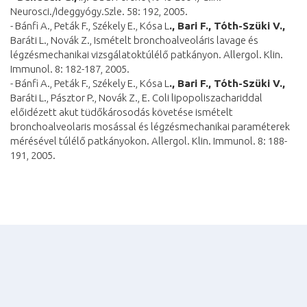
Neurosci./Ideggyógy.Szle. 58: 192, 2005.
- Bánfi A., Peták F., Székely E., Kósa L
., Bari F., Tóth-Szüki V.,
Baráti L., Novák Z., Ismételt bronchoalveoláris lavage és
légzésmechanikai vizsgálatoktúlélő patkányon. Allergol. Klin.
Immunol. 8: 182-187, 2005.
- Bánfi A., Peták F., Székely E., Kósa L
., Bari F., Tóth-Szüki V.,
Baráti L., Pásztor P., Novák Z., E. Coli lipopoliszachariddal
előidézett akut tüdőkárosodás követése ismételt
bronchoalveolaris mosással és légzésmechanikai paraméterek
mérésével túlélő patkányokon. Allergol. Klin. Immunol. 8: 188-
191, 2005.