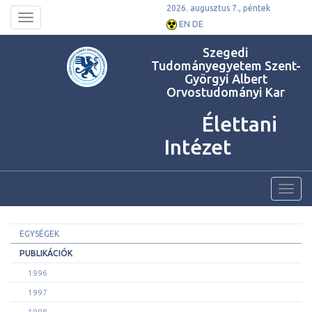
2026. augusztus 7., péntek
Toggle
EN
DE
navigation
Szegedi
Tudományegyetem Szent-
Györgyi Albert
Orvostudományi Kar
Élettani
Intézet
Toggl
navig
EGYSÉGEK
PUBLIKÁCIÓK
1996
1997
1998