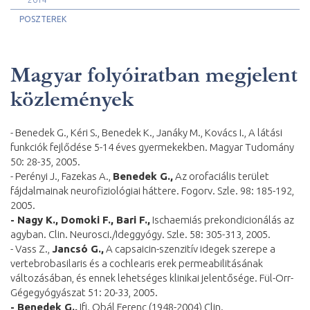
POSZTEREK
Magyar folyóiratban megjelent
közlemények
- Benedek G., Kéri S., Benedek K., Janáky M., Kovács I., A látási
funkciók fejlődése 5-14 éves gyermekekben. Magyar Tudomány
50: 28-35, 2005.
- Perényi J., Fazekas A.,
Benedek G.,
Az orofaciális terület
fájdalmainak neurofiziológiai háttere. Fogorv. Szle. 98: 185-192,
2005.
- Nagy K., Domoki F., Bari F.,
Ischaemiás prekondicionálás az
agyban. Clin. Neurosci./Ideggyógy. Szle. 58: 305-313, 2005.
- Vass Z.,
Jancsó G.,
A capsaicin-szenzitív idegek szerepe a
vertebrobasilaris és a cochlearis erek permeabilitásának
változásában, és ennek lehetséges klinikai jelentősége. Fül-Orr-
Gégegyógyászat 51: 20-33, 2005.
- Benedek G.,
Ifj. Obál Ferenc (1948-2004) Clin.