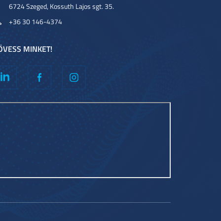
6724 Szeged, Kossuth Lajos sgt. 35.
+36 30 146-4374
ÖVESS MINKET!