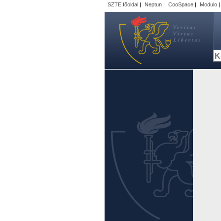
SZTE főoldal
|
Neptun
|
CooSpace
|
Modulo