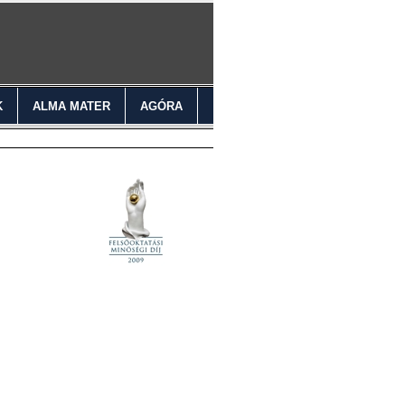
K
ALMA MATER
AGÓRA