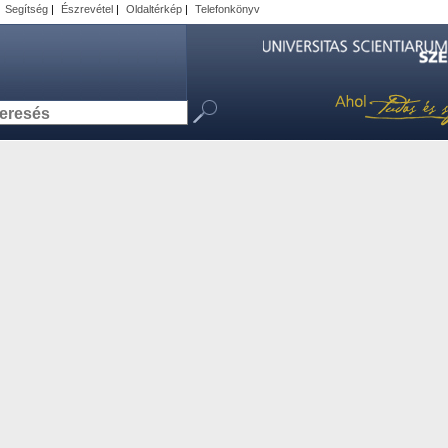
|
Segítség
|
Észrevétel
|
Oldaltérkép
|
Telefonkönyv