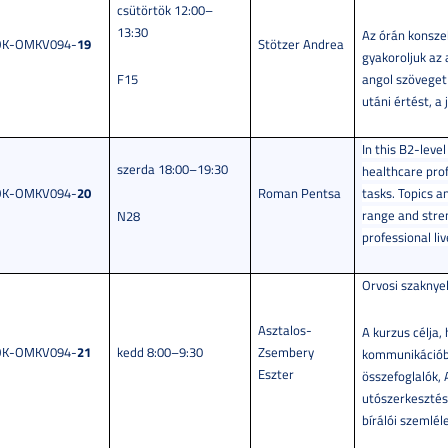
csütörtök 12:00–
13:30
Az órán konszek
19
OK-OMKV094-
Stötzer Andrea
gyakoroljuk az
F15
angol szöveget 
utáni értést, a
In this B2‑leve
szerda 18:00–19:30
healthcare pro
20
OK-OMKV094-
Roman Pentsa
tasks. Topics a
range and stren
N28
professional liv
Orvosi szaknyel
Asztalos-
A kurzus célja,
21
OK-OMKV094-
kedd 8:00–9:30
Zsembery
kommunikációba
Eszter
összefoglalók,
utószerkesztésé
bírálói szemlél