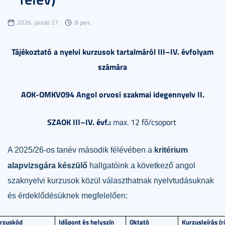
2026. január 27.
8 perc
Tájékoztató a nyelvi kurzusok tartalmáról III–IV. évfolyam
számára
AOK-OMKV094 Angol orvosi szakmai idegennyelv II.
SZAOK III–IV. évf.:
max. 12 fő/csoport
A 2025/26-os tanév második félévében a
kritérium
alapvizsgára készülő
hallgatóink a következő angol
szaknyelvi kurzusok közül választhatnak nyelvtudásuknak
és érdeklődésüknek megfelelően:
rzuskód
Időpont és helyszín
Oktató
Kurzusleírás (r