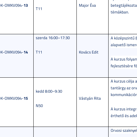
13
OK-OMKV094-
Major Éva
betegtájékoztat
T11
témákban.
szerda 16:00–17:30
A középszintű (
alapvető ismere
14
OK-OMKV094-
T11
Kovács Edit
A kurzus folya
fejlesztésére f
A kurzus célja 
tantárgy az or
kedd 8:00–9:30
kommunikációra
15
OK-OMKV094-
Vástyán Rita
N50
A kurzus integr
érthető és ade
Orvosi szaknyel