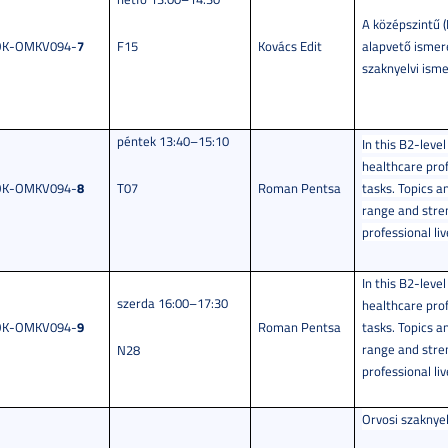
A középszintű (
7
OK-OMKV094-
F15
Kovács Edit
alapvető ismere
szaknyelvi isme
péntek 13:40–15:10
In this B2‑leve
healthcare pro
8
OK-OMKV094-
T07
Roman Pentsa
tasks. Topics a
range and stren
professional liv
In this B2‑leve
szerda 16:00–17:30
healthcare pro
9
OK-OMKV094-
Roman Pentsa
tasks. Topics a
range and stren
N28
professional liv
Orvosi szaknyel