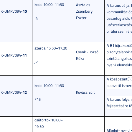
kedd 10:00–11:30
Asztalos-
A kurzus célja,
10
OK-OMKV094-
Zsembery
kommunikációba
Eszter
J4
összefoglalók,
utószerkesztésé
bírálói szemlél
A B1 (újrakezdő
szerda 15:50–17:20
Csenki-Bozsó
bizonytalanok a
11
OK-OMKV094-
Réka
szintű angol sz
J2
nyelvi elemekke
A középszintű (
kedd 10:00–11:30
alapvető ismere
12
OK-OMKV094-
Kovács Edit
F15
A kurzus folya
fejlesztésére f
csütörtök 18:00–
19:30
Ajánlott nyelvi