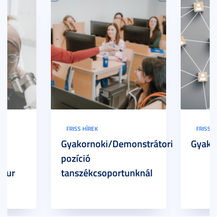
FRISS HÍREK
FRISS H
Gyakornoki/Demonstrátori
Gyako
pozíció
 Our
tanszékcsoportunknál