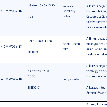
péntek 13:40–15:10
Asztalos-
A kurzus célja,
16
OK-OMKV094-
Zsembery
kommunikációba
Eszter
T08
összefoglalók,
utószerkesztésé
bírálói szemlél
A B1 (újrakezdő
kedd 10:00–11:30
Csenki-Bozsó
bizonytalanok a
17
OK-OMKV094-
Réka
szintű angol sz
BIEKK 9
nyelvi elemekke
A kurzus célja 
csütörtök 17:00–
tantárgy az or
18:30
kommunikációra
18
OK-OMKV094-
Vástyán Rita
BIEKK 17
A kurzus integr
érthető és ade
Az angol orvosi