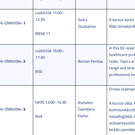
csütörtök 11:00–
12:30
Szűcs
A kurzus során 
1
OK-OMKV094-
Zsuzsanna
főbb témakörök
BIEKK 17
In this B2‑leve
csütörtök 16:00–
healthcare pro
17:30
2
OK-OMKV094-
Roman Pentsa
tasks. Topics a
range and stren
N50
professional liv
Orvosi szaknyel
hétfő 13:00–14:30
Asztalos-
A kurzus célja,
3
OK-OMKV094-
Zsembery
kommunikációba
Eszter
N49
összefoglalók,
utószerkesztésé
bírálói szemlél