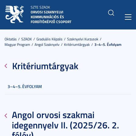
SZTE SZAOK
ORVOSI SZAKNYELVI
KOMMUNIKÁCIÓS ÉS
Toggl
FORDÍTÓKÉPZŐ CSOPORT
navig
Oktatás
SZAOK
Graduális Képzés
Szaknyelvi Kurzusok
Magyar Program
Angol Szaknyelv
Kritériumtárgyak
3–4–5. Évfolyam
Kritériumtárgyak
3–4–5. ÉVFOLYAM
Angol orvosi szakmai
idegennyelv II. (2025/26. 2.
félév)