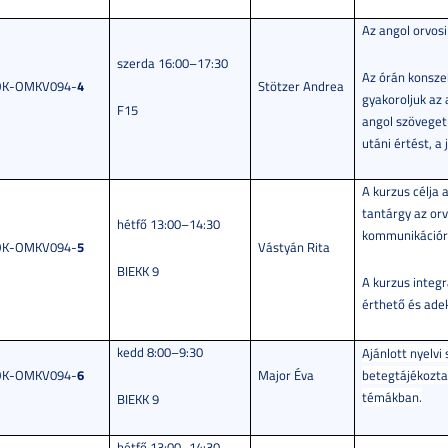
Az angol orvosi
szerda 16:00–17:30
Az órán konszek
4
OK-OMKV094-
Stötzer Andrea
gyakoroljuk az
F15
angol szöveget 
utáni értést, a
A kurzus célja 
tantárgy az or
hétfő 13:00–14:30
kommunikációra
5
OK-OMKV094-
Vástyán Rita
BIEKK 9
A kurzus integr
érthető és ade
kedd 8:00–9:30
Ajánlott nyelvi
6
OK-OMKV094-
Major Éva
betegtájékoztat
témákban.
BIEKK 9
hétfő 13:00–14:30