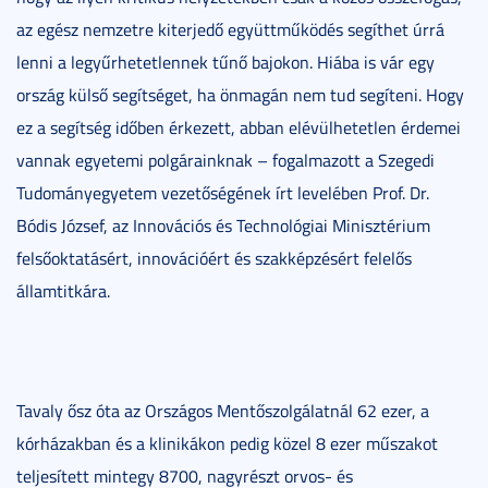
az egész nemzetre kiterjedő együttműködés segíthet úrrá
lenni a legyűrhetetlennek tűnő bajokon. Hiába is vár egy
ország külső segítséget, ha önmagán nem tud segíteni. Hogy
ez a segítség időben érkezett, abban elévülhetetlen érdemei
vannak egyetemi polgárainknak – fogalmazott a Szegedi
Tudományegyetem vezetőségének írt levelében Prof. Dr.
Bódis József, az Innovációs és Technológiai Minisztérium
felsőoktatásért, innovációért és szakképzésért felelős
államtitkára.
Tavaly ősz óta az Országos Mentőszolgálatnál 62 ezer, a
kórházakban és a klinikákon pedig közel 8 ezer műszakot
teljesített mintegy 8700, nagyrészt orvos- és