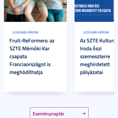
LEGÚJABB HÍREINK
LEGÚJABB HÍREINK
Fruit-ReFormers: az
Az SZTE Kulturál
SZTE Mérnöki Kar
Iroda őszi
csapata
szemeszterre
Franciaországot is
meghirdetett
meghódíthatja
pályázatai
Eseménynaptár