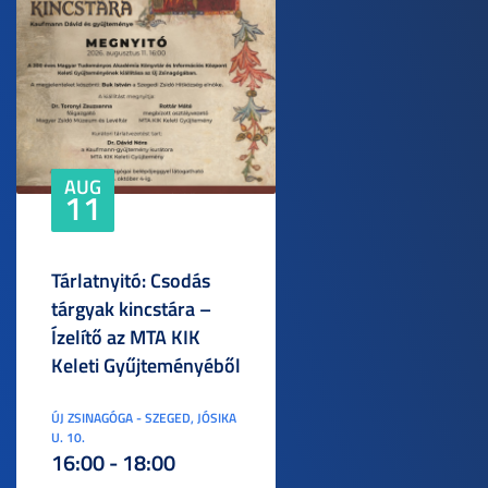
AUG
11
Tárlatnyitó: Csodás
tárgyak kincstára –
Ízelítő az MTA KIK
Keleti Gyűjteményéből
ÚJ ZSINAGÓGA - SZEGED, JÓSIKA
U. 10.
16:00 - 18:00