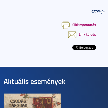
SZTEinfo
Cikk nyomtatás
Link küldés
Aktuális események