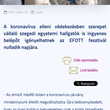
2021. július 15.
2 perc
A koronavírus elleni védekezésben szerepet
vállaló szegedi egyetemi hallgatók is ingyenes
belépőt igényelhetnek az EFOTT fesztivál
nulladik napjára.
Cikk nyomtatás
Link küldés
- Az elmúlt másfél évben a koronavírus-járvány
mindannyiunk életét megváltoztatta. Újra bebizonyosodott,
hogy az ilyen kritikus helyzetekben csak a közös összefogás,