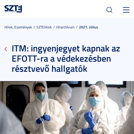
Toggl
navig
Hírek, Események
SZTEhírek
Hírarchívum
2021. Július
ITM: ingyenjegyet kapnak az
EFOTT-ra a védekezésben
résztvevő hallgatók