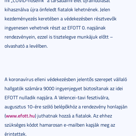
mi „COVID-hőseink” a társadalmi élet újraindulását
kihasználva újra önfeledt fiatalok lehetnének. Jelen
kezdeményezés keretében a védekezésben résztvevők
ingyenesen vehetnek részt az EFOTT 0. napjának
rendezvényein, ezzel is tisztelegve munkájuk előtt –
olvasható a levélben.
A koronavírus elleni védekezésben jelentős szerepet vállaló
hallgatók számára 9000 ingyenjegyet biztosítanak az idei
EFOTT nulladik napjára. A Velencei-tavi fesztiválra,
augusztus 10-ére szóló belépőkhöz a rendezvény honlapján
www.efott.hu
(
) juthatnak hozzá a fiatalok. Az ehhez
szükséges kódot hamarosan e-mailben kapják meg az
érintettek.