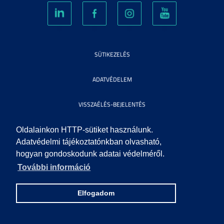
SÜTIKEZELÉS
ADATVÉDELEM
VISSZAÉLÉS-BEJELENTÉS
KÖZÉRDEKŰ ADATOK
Oldalainkon HTTP-sütiket használunk.
Adatvédelmi tájékoztatónkban olvasható,
hogyan gondoskodunk adatai védelméről.
IMPRESSZUM
További információ
SEGÍTSÉG
Elfogadom
© 2010 SZEGEDI TUDOMÁNYEGYETEM. MINDEN JOG FENNTARTVA.