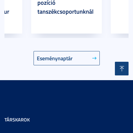
pozíció
 Our
tanszékcsoportunknál
Eseménynaptár
TÁRSKAROK