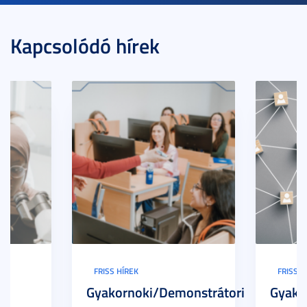
Kapcsolódó hírek
FRISS HÍREK
FRISS H
Gyakornoki/Demonstrátori
Gyako