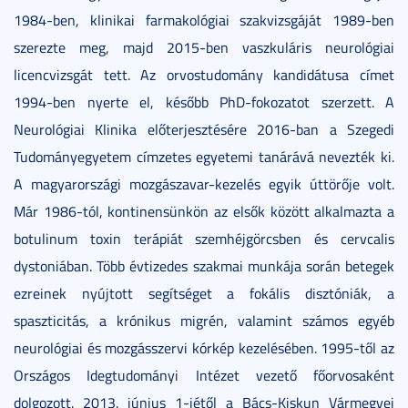
1984-ben, klinikai farmakológiai szakvizsgáját 1989-ben
szerezte meg, majd 2015-ben vaszkuláris neurológiai
licencvizsgát tett. Az orvostudomány kandidátusa címet
1994-ben nyerte el, később PhD-fokozatot szerzett. A
Neurológiai Klinika előterjesztésére 2016-ban a Szegedi
Tudományegyetem címzetes egyetemi tanárává nevezték ki.
A magyarországi mozgászavar-kezelés egyik úttörője volt.
Már 1986-tól, kontinensünkön az elsők között alkalmazta a
botulinum toxin terápiát szemhéjgörcsben és cervcalis
dystoniában. Több évtizedes szakmai munkája során betegek
ezreinek nyújtott segítséget a fokális disztóniák, a
spaszticitás, a krónikus migrén, valamint számos egyéb
neurológiai és mozgásszervi kórkép kezelésében. 1995-től az
Országos Idegtudományi Intézet vezető főorvosaként
dolgozott. 2013. június 1-jétől a Bács-Kiskun Vármegyei